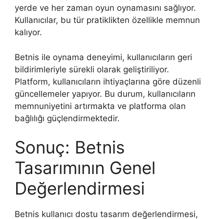
yerde ve her zaman oyun oynamasını sağlıyor.
Kullanıcılar, bu tür pratiklikten özellikle memnun
kalıyor.
Betnis ile oynama deneyimi, kullanıcıların geri
bildirimleriyle sürekli olarak geliştiriliyor.
Platform, kullanıcıların ihtiyaçlarına göre düzenli
güncellemeler yapıyor. Bu durum, kullanıcıların
memnuniyetini artırmakta ve platforma olan
bağlılığı güçlendirmektedir.
Sonuç: Betnis
Tasarımının Genel
Değerlendirmesi
Betnis kullanıcı dostu tasarım değerlendirmesi,