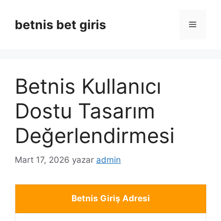
İçeriğe
atla
betnis bet giris
Menü
Betnis Kullanıcı
Dostu Tasarım
Değerlendirmesi
Mart 17, 2026
yazar
admin
Betnis Giriş Adresi