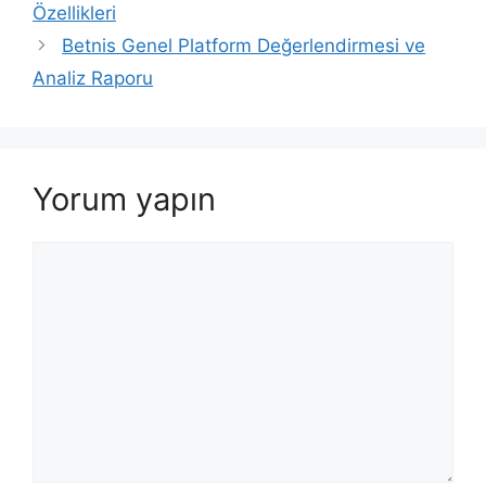
Özellikleri
Betnis Genel Platform Değerlendirmesi ve
Analiz Raporu
Yorum yapın
Yorum