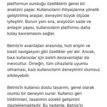
platformun sunduğu özelliklerin genel bir
analizini yapar. Kullanıcıların ihtiyaçlarına yönelik
geliştirilmiş araçlar, deneyimi büyük ölçüde
iyileştirir. Bunun yanı sıra, arayüzün sade ve
anlaşılır yapısı, kullanıcıların platformu daha
kolay kavramasını sağlar.
Betnis’in avantajları arasında, hızlı erişim ve
basit navigasyon gibi özellikler yer alır. Ancak,
bazı kullanıcılar için belirli dezavantajlar da
mevcuttur. Örneğin, tüm cihazlarla uyumlu
olmaması, bazı kullanıcıların deneyimini olumsuz
etkileyebilir.
Betnis’in kullanıcı dostu tasarımı, genel olarak
olumlu bir deneyim sunar. Kullanıcı geri
bildirimleri, tasarımın sürekli gelişimini
desteklemektedir. Bu nedenle, Betnis’in