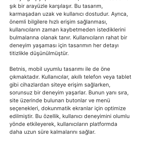
şık bir arayüzle karşılaşır. Bu tasarım,
karmaşadan uzak ve kullanıcı dostudur. Ayrıca,
önemli bilgilere hızlı erişim sağlanması,
kullanıcıların zaman kaybetmeden istediklerini
bulmalarına olanak tanır. Kullanıcıların rahat bir
deneyim yaşaması için tasarımın her detayı
titizlikle düşünülmüştür.
Betnis, mobil uyumlu tasarımı ile de öne
çıkmaktadır. Kullanıcılar, akıllı telefon veya tablet
gibi cihazlardan siteye erişim sağlarken,
sorunsuz bir deneyim yaşarlar. Bunun yanı sıra,
site üzerinde bulunan butonlar ve menü
seçenekleri, dokunmatik ekranlar için optimize
edilmiştir. Bu özellik, kullanıcı deneyimini olumlu
yönde etkileyerek, kullanıcıların platformda
daha uzun süre kalmalarını sağlar.