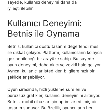
sayede, kullanıcı deneyimi daha da
iyileştirilebilir.
Kullanıcı Deneyimi:
Betnis ile Oynama
Betnis, kullanıcı dostu tasarım değerlendirmesi
ile dikkat çekiyor. Platform, kullanıcıların kolayca
gezinebileceği bir arayüze sahip. Bu sayede
oyun deneyimi, daha akıcı ve zevkli hale geliyor.
Ayrıca, kullanıcılar istedikleri bilgilere hızlı bir
şekilde erişebiliyor.
Oyun sırasında, hızlı yükleme süreleri ve
pürüzsüz grafikler, kullanıcı deneyimini artırıyor.
Betnis, mobil cihazlar için optimize edilmiş bir
tasarım sunuyor. Bu özellik, oyuncuların her