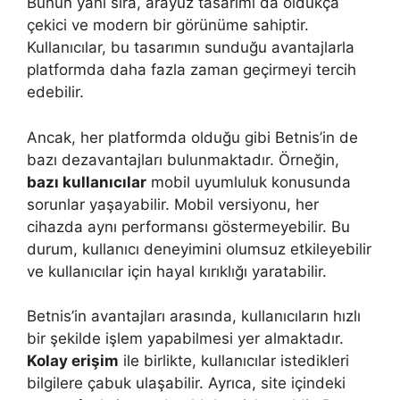
Bunun yanı sıra, arayüz tasarımı da oldukça
çekici ve modern bir görünüme sahiptir.
Kullanıcılar, bu tasarımın sunduğu avantajlarla
platformda daha fazla zaman geçirmeyi tercih
edebilir.
Ancak, her platformda olduğu gibi Betnis’in de
bazı dezavantajları bulunmaktadır. Örneğin,
bazı kullanıcılar
mobil uyumluluk konusunda
sorunlar yaşayabilir. Mobil versiyonu, her
cihazda aynı performansı göstermeyebilir. Bu
durum, kullanıcı deneyimini olumsuz etkileyebilir
ve kullanıcılar için hayal kırıklığı yaratabilir.
Betnis’in avantajları arasında, kullanıcıların hızlı
bir şekilde işlem yapabilmesi yer almaktadır.
Kolay erişim
ile birlikte, kullanıcılar istedikleri
bilgilere çabuk ulaşabilir. Ayrıca, site içindeki