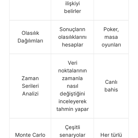
ilişkiyi
belirler
Sonuçların
Poker,
Olasılık
olasılıklarını
masa
Dağılımları
hesaplar
oyunları
Veri
noktalarının
Zaman
zamanla
Canlı
Serileri
nasıl
bahis
Analizi
değiştiğini
inceleyerek
tahmin yapar
Çeşitli
Monte Carlo
senaryolar
Her türlü