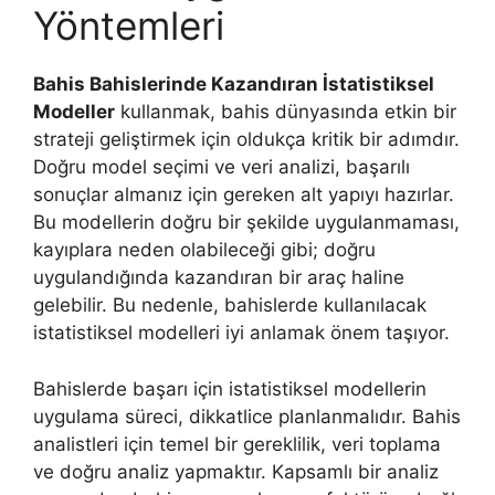
Yöntemleri
Bahis Bahislerinde Kazandıran İstatistiksel
Modeller
kullanmak, bahis dünyasında etkin bir
strateji geliştirmek için oldukça kritik bir adımdır.
Doğru model seçimi ve veri analizi, başarılı
sonuçlar almanız için gereken alt yapıyı hazırlar.
Bu modellerin doğru bir şekilde uygulanmaması,
kayıplara neden olabileceği gibi; doğru
uygulandığında kazandıran bir araç haline
gelebilir. Bu nedenle, bahislerde kullanılacak
istatistiksel modelleri iyi anlamak önem taşıyor.
Bahislerde başarı için istatistiksel modellerin
uygulama süreci, dikkatlice planlanmalıdır. Bahis
analistleri için temel bir gereklilik, veri toplama
ve doğru analiz yapmaktır. Kapsamlı bir analiz