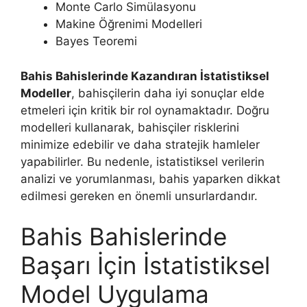
Monte Carlo Simülasyonu
Makine Öğrenimi Modelleri
Bayes Teoremi
Bahis Bahislerinde Kazandıran İstatistiksel
Modeller
, bahisçilerin daha iyi sonuçlar elde
etmeleri için kritik bir rol oynamaktadır. Doğru
modelleri kullanarak, bahisçiler risklerini
minimize edebilir ve daha stratejik hamleler
yapabilirler. Bu nedenle, istatistiksel verilerin
analizi ve yorumlanması, bahis yaparken dikkat
edilmesi gereken en önemli unsurlardandır.
Bahis Bahislerinde
Başarı İçin İstatistiksel
Model Uygulama