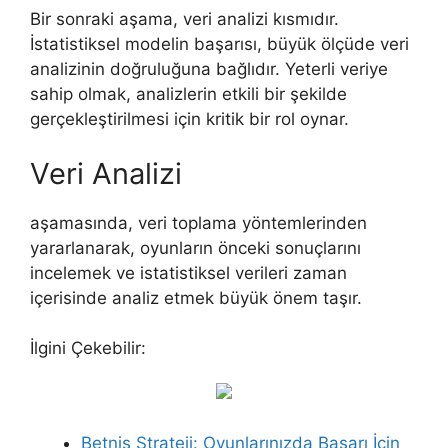
Bir sonraki aşama, veri analizi kısmıdır.
İstatistiksel modelin başarısı, büyük ölçüde veri
analizinin doğruluğuna bağlıdır. Yeterli veriye
sahip olmak, analizlerin etkili bir şekilde
gerçekleştirilmesi için kritik bir rol oynar.
Veri Analizi
aşamasında, veri toplama yöntemlerinden
yararlanarak, oyunların önceki sonuçlarını
incelemek ve istatistiksel verileri zaman
içerisinde analiz etmek büyük önem taşır.
İlgini Çekebilir:
Betnis Strateji: Oyunlarınızda Başarı İçin