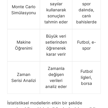
sayılar
spor
Monte Carlo
kullanarak
dalında,
Simülasyonu
sonuçları
canlı
tahmin eder
bahislerde
Büyük veri
Makine
setlerinden
Futbol, e-
Öğrenimi
öğrenerek
spor
karar verir
Zamanla
Futbol
Zaman
değişen
ligleri,
Serisi Analizi
verileri
borsa
analiz eder
İstatistiksel modellerin etkin bir şekilde