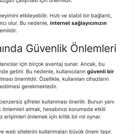
 düzgün çalışması için önemlidir.
yimini etkileyebilir. Hızlı ve stabil bir bağlantı,
cı olur. Bu nedenle,
internet sağlayıcınızın
mlidir.
mında Güvenlik Önlemleri
lanıcılar için birçok avantaj sunar. Ancak, bu
de getirir. Bu nedenle, kullanıcıların
güvenli bir
lması önemlidir. Özellikle, kullanılan cihazların
l edilmesi gerekmektedir.
 benzersiz şifreler kullanması önerilir. Bunun yanı
k önlemleri almak, hesabınızı korumada etkili
z erişimleri önlemek için kritik bir rol oynar.
ve web sitelerini kullanmaları büyük önem taşır.