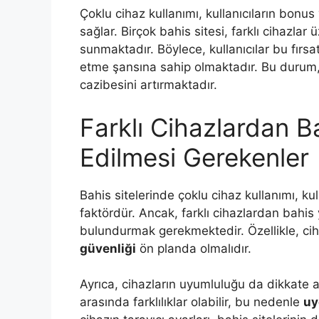
Çoklu cihaz kullanımı, kullanıcıların bon
sağlar. Birçok bahis sitesi, farklı cihazlar
sunmaktadır. Böylece, kullanıcılar bu fırs
etme şansına sahip olmaktadır. Bu durum, 
cazibesini artırmaktadır.
Farklı Cihazlardan B
Edilmesi Gerekenler
Bahis sitelerinde çoklu cihaz kullanımı, ku
faktördür. Ancak, farklı cihazlardan bahi
bulundurmak gerekmektedir. Özellikle, ci
güvenliği
ön planda olmalıdır.
Ayrıca, cihazların uyumluluğu da dikkate a
arasında farklılıklar olabilir, bu nedenle
uy