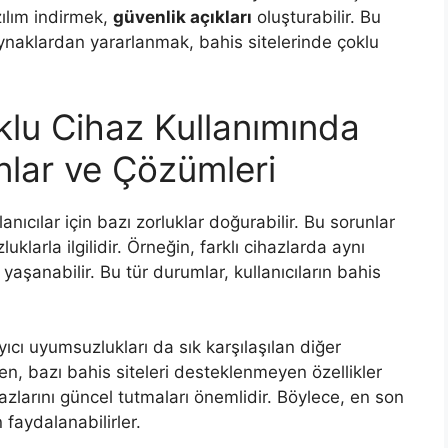
ılım indirmek,
güvenlik açıkları
oluşturabilir. Bu
ynaklardan yararlanmak, bahis sitelerinde çoklu
klu Cihaz Kullanımında
unlar ve Çözümleri
anıcılar için bazı zorluklar doğurabilir. Bu sorunlar
klarla ilgilidir. Örneğin, farklı cihazlarda aynı
aşanabilir. Bu tür durumlar, kullanıcıların bahis
ıcı uyumsuzlukları da sık karşılaşılan diğer
n, bazı bahis siteleri desteklenmeyen özellikler
hazlarını güncel tutmaları önemlidir. Böylece, en son
 faydalanabilirler.