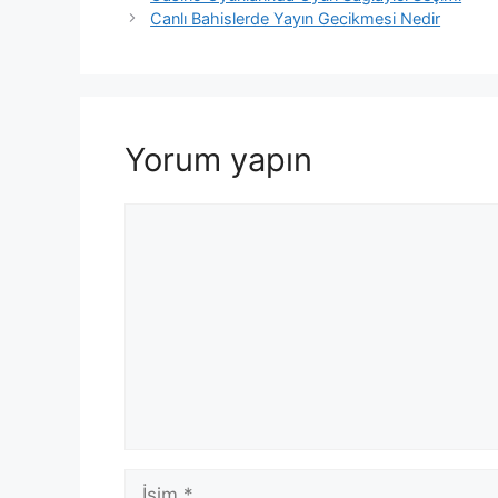
Canlı Bahislerde Yayın Gecikmesi Nedir
Yorum yapın
Yorum
İsim