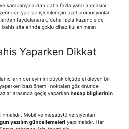
us ve kampanyalardan daha fazla yararlanmasını
 üzerinden yapılan işlemler için özel promosyonlar
atlardan faydalanarak, daha fazla kazanç elde
bahis sitelerinde çoklu cihaz kullanımının
ahis Yaparken Dikkat
llanıcıların deneyimini büyük ölçüde etkileyen bir
s yaparken bazı önemli noktaları göz önünde
hazlar arasında geçiş yaparken
hesap bilgilerinin
lınmalıdır. Mobil ve masaüstü versiyonları
gun yazılım güncellemeleri
yapılmalıdır. Her