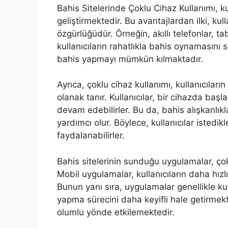
Bahis Sitelerinde Çoklu Cihaz Kullanımı, k
geliştirmektedir. Bu avantajlardan ilki, ku
özgürlüğüdür. Örneğin, akıllı telefonlar, t
kullanıcıların rahatlıkla bahis oynamasını 
bahis yapmayı mümkün kılmaktadır.
Ayrıca, çoklu cihaz kullanımı, kullanıcıları
olanak tanır. Kullanıcılar, bir cihazda başl
devam edebilirler. Bu da, bahis alışkanlıkl
yardımcı olur. Böylece, kullanıcılar iste
faydalanabilirler.
Bahis sitelerinin sunduğu uygulamalar, çok
Mobil uygulamalar, kullanıcıların daha hızl
Bunun yanı sıra, uygulamalar genellikle ku
yapma sürecini daha keyifli hale getirmekte
olumlu yönde etkilemektedir.