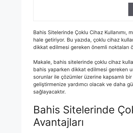
Bahis Sitelerinde Çoklu Cihaz Kullanımı, m
hale getiriyor. Bu yazıda, çoklu cihaz kul
dikkat edilmesi gereken önemli noktaları 
Makale, bahis sitelerinde çoklu cihaz kullan
bahis yaparken dikkat edilmesi gereken uns
sorunlar ile çözümler üzerine kapsamlı bir 
geliştirmenize yardımcı olacak ve daha gü
sağlayacaktır.
Bahis Sitelerinde Ço
Avantajları