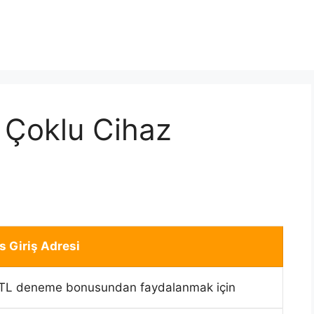
e Çoklu Cihaz
s Giriş Adresi
00 TL deneme bonusundan faydalanmak için