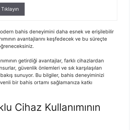
Tıklayın
odern bahis deneyimini daha esnek ve erişilebilir
lanımının avantajlarını keşfedecek ve bu süreçte
öğreneceksiniz.
ımının getirdiği avantajlar, farklı cihazlardan
urlar, güvenlik önlemleri ve sık karşılaşılan
bakış sunuyor. Bu bilgiler, bahis deneyiminizi
venli bir bahis ortamı sağlamanıza katkı
klu Cihaz Kullanımının