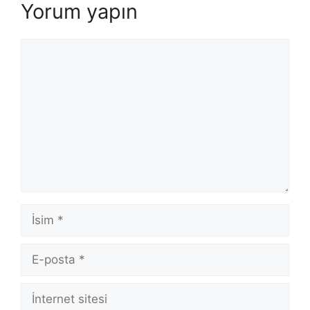
Yorum yapın
Yorum
İsim
E-
posta
İnternet
sitesi