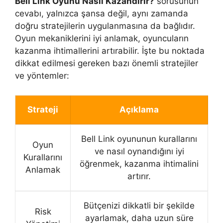
Bell Link Oyunu Nasıl Kazandırır?
sorusunun
cevabı, yalnızca şansa değil, aynı zamanda
doğru stratejilerin uygulanmasına da bağlıdır.
Oyun mekaniklerini iyi anlamak, oyuncuların
kazanma ihtimallerini artırabilir. İşte bu noktada
dikkat edilmesi gereken bazı önemli stratejiler
ve yöntemler:
Strateji
Açıklama
Bell Link oyununun kurallarını
Oyun
ve nasıl oynandığını iyi
Kurallarını
öğrenmek, kazanma ihtimalini
Anlamak
artırır.
Bütçenizi dikkatli bir şekilde
Risk
ayarlamak, daha uzun süre