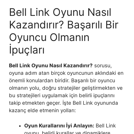
Bell Link Oyunu Nasıl
Kazandırır? Başarılı Bir
Oyuncu Olmanın
İpuçları
Bell Link Oyunu Nasıl Kazandırır?
sorusu,
oyuna adım atan birçok oyuncunun aklındaki en
önemli konulardan biridir. Başarılı bir oyuncu
olmanın yolu, doğru stratejiler geliştirmekten ve
bu stratejileri uygulamak için belirli ipuçlarını
takip etmekten geçer. İşte Bell Link oyununda
kazanç elde etmenin yolları:
Oyun Kurallarını İyi Anlayın:
Bell Link
oyunu, belirli kurallar ve dinamiklere