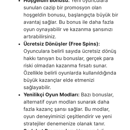
Hoşgeldin Bonusu:
Yeni oyunculara
sunulan cazip bir promosyon olan
hoşgeldin bonusu, başlangıçta büyük bir
avantaj sağlar. Bu bonus ile daha fazla
oyun oynayabilir ve kazanma şansınızı
artırabilirsiniz.
Ücretsiz Dönüşler (Free Spins):
Oyunculara belirli sayıda ücretsiz dönüş
hakkı tanıyan bu bonuslar, gerçek para
riski olmadan kazanma fırsatı sunar.
Özellikle belirli oyunlarda kullanıldığında
büyük kazançlar elde etmenizi
sağlayabilir.
Yenilikçi Oyun Modları:
Bazı bonuslar,
alternatif oyun modları sunarak daha
fazla kazanç şansı sağlar. Bu modlar,
oyun deneyiminizi çeşitlendirir ve yeni
stratejiler denemenize olanak tanır.