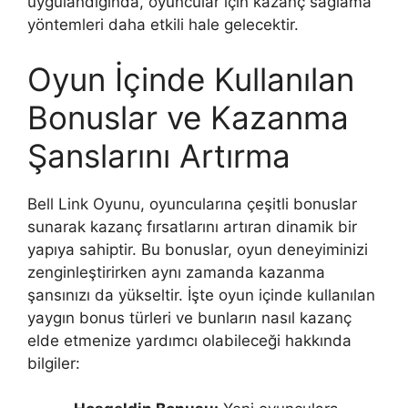
uygulandığında, oyuncular için kazanç sağlama
yöntemleri daha etkili hale gelecektir.
Oyun İçinde Kullanılan
Bonuslar ve Kazanma
Şanslarını Artırma
Bell Link Oyunu, oyuncularına çeşitli bonuslar
sunarak kazanç fırsatlarını artıran dinamik bir
yapıya sahiptir. Bu bonuslar, oyun deneyiminizi
zenginleştirirken aynı zamanda kazanma
şansınızı da yükseltir. İşte oyun içinde kullanılan
yaygın bonus türleri ve bunların nasıl kazanç
elde etmenize yardımcı olabileceği hakkında
bilgiler: