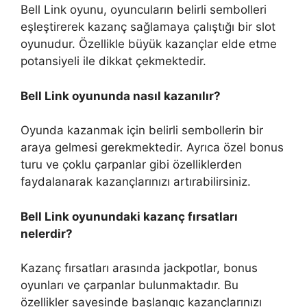
Bell Link oyunu, oyuncuların belirli sembolleri
eşleştirerek kazanç sağlamaya çalıştığı bir slot
oyunudur. Özellikle büyük kazançlar elde etme
potansiyeli ile dikkat çekmektedir.
Bell Link oyununda nasıl kazanılır?
Oyunda kazanmak için belirli sembollerin bir
araya gelmesi gerekmektedir. Ayrıca özel bonus
turu ve çoklu çarpanlar gibi özelliklerden
faydalanarak kazançlarınızı artırabilirsiniz.
Bell Link oyunundaki kazanç fırsatları
nelerdir?
Kazanç fırsatları arasında jackpotlar, bonus
oyunları ve çarpanlar bulunmaktadır. Bu
özellikler sayesinde başlangıç kazançlarınızı