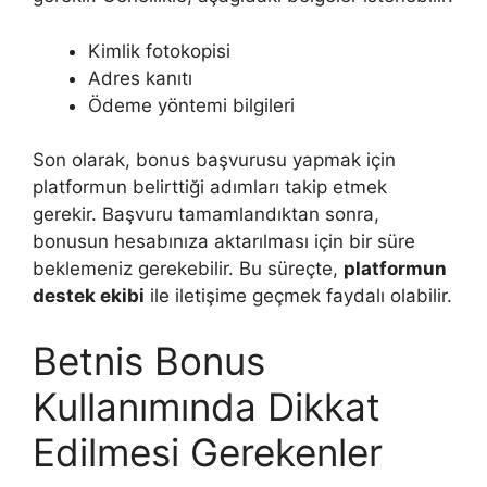
Kimlik fotokopisi
Adres kanıtı
Ödeme yöntemi bilgileri
Son olarak, bonus başvurusu yapmak için
platformun belirttiği adımları takip etmek
gerekir. Başvuru tamamlandıktan sonra,
bonusun hesabınıza aktarılması için bir süre
beklemeniz gerekebilir. Bu süreçte,
platformun
destek ekibi
ile iletişime geçmek faydalı olabilir.
Betnis Bonus
Kullanımında Dikkat
Edilmesi Gerekenler