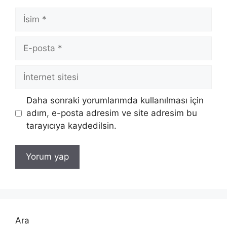
İsim
E-
posta
İnternet
sitesi
Daha sonraki yorumlarımda kullanılması için
adım, e-posta adresim ve site adresim bu
tarayıcıya kaydedilsin.
Ara