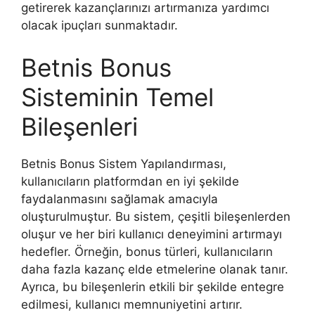
getirerek kazançlarınızı artırmanıza yardımcı
olacak ipuçları sunmaktadır.
Betnis Bonus
Sisteminin Temel
Bileşenleri
Betnis Bonus Sistem Yapılandırması,
kullanıcıların platformdan en iyi şekilde
faydalanmasını sağlamak amacıyla
oluşturulmuştur. Bu sistem, çeşitli bileşenlerden
oluşur ve her biri kullanıcı deneyimini artırmayı
hedefler. Örneğin, bonus türleri, kullanıcıların
daha fazla kazanç elde etmelerine olanak tanır.
Ayrıca, bu bileşenlerin etkili bir şekilde entegre
edilmesi, kullanıcı memnuniyetini artırır.