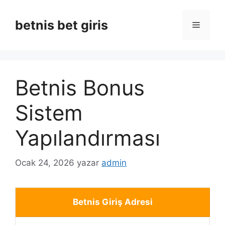
İçeriğe
atla
betnis bet giris
Menü
Betnis Bonus
Sistem
Yapılandırması
Ocak 24, 2026
yazar
admin
Betnis Giriş Adresi