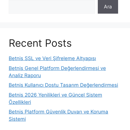
Ara
Recent Posts
Betnis SSL ve Veri Şifreleme Altyapısı
Betnis Genel Platform Değerlendirmesi ve
Analiz Raporu
Betnis Kullanıcı Dostu Tasarım Değerlendirmesi
Betnis 2026 Yenilikleri ve Güncel Sistem
Özellikleri
Betnis Platform Güvenlik Duvarı ve Koruma
Sistemi