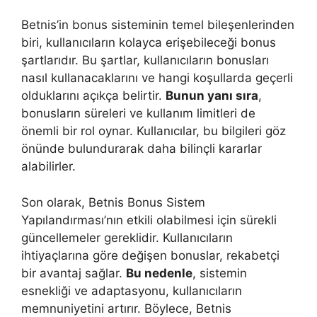
Betnis’in bonus sisteminin temel bileşenlerinden
biri, kullanıcıların kolayca erişebileceği bonus
şartlarıdır. Bu şartlar, kullanıcıların bonusları
nasıl kullanacaklarını ve hangi koşullarda geçerli
olduklarını açıkça belirtir.
Bunun yanı sıra
,
bonusların süreleri ve kullanım limitleri de
önemli bir rol oynar. Kullanıcılar, bu bilgileri göz
önünde bulundurarak daha bilinçli kararlar
alabilirler.
Son olarak, Betnis Bonus Sistem
Yapılandırması’nın etkili olabilmesi için sürekli
güncellemeler gereklidir. Kullanıcıların
ihtiyaçlarına göre değişen bonuslar, rekabetçi
bir avantaj sağlar.
Bu nedenle
, sistemin
esnekliği ve adaptasyonu, kullanıcıların
memnuniyetini artırır. Böylece, Betnis