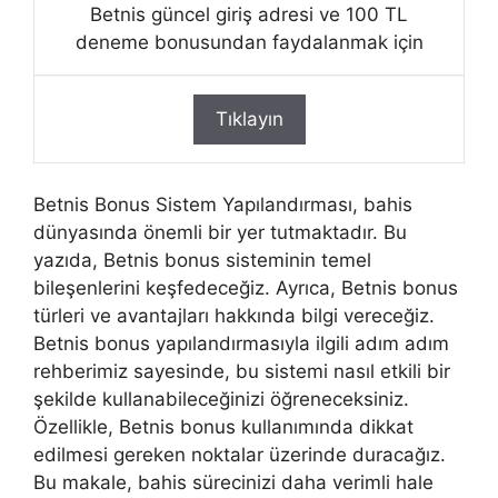
Betnis güncel giriş adresi ve 100 TL
deneme bonusundan faydalanmak için
Tıklayın
Betnis Bonus Sistem Yapılandırması, bahis
dünyasında önemli bir yer tutmaktadır. Bu
yazıda, Betnis bonus sisteminin temel
bileşenlerini keşfedeceğiz. Ayrıca, Betnis bonus
türleri ve avantajları hakkında bilgi vereceğiz.
Betnis bonus yapılandırmasıyla ilgili adım adım
rehberimiz sayesinde, bu sistemi nasıl etkili bir
şekilde kullanabileceğinizi öğreneceksiniz.
Özellikle, Betnis bonus kullanımında dikkat
edilmesi gereken noktalar üzerinde duracağız.
Bu makale, bahis sürecinizi daha verimli hale