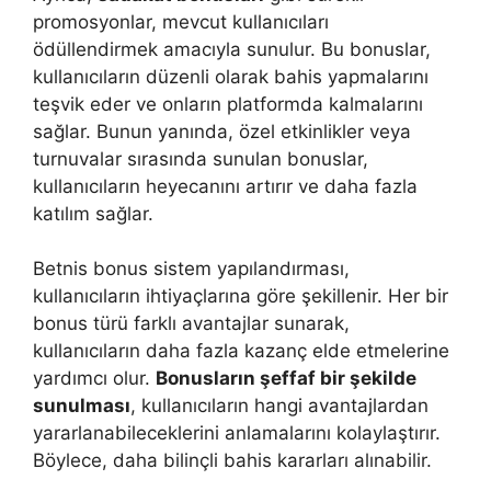
promosyonlar, mevcut kullanıcıları
ödüllendirmek amacıyla sunulur. Bu bonuslar,
kullanıcıların düzenli olarak bahis yapmalarını
teşvik eder ve onların platformda kalmalarını
sağlar. Bunun yanında, özel etkinlikler veya
turnuvalar sırasında sunulan bonuslar,
kullanıcıların heyecanını artırır ve daha fazla
katılım sağlar.
Betnis bonus sistem yapılandırması,
kullanıcıların ihtiyaçlarına göre şekillenir. Her bir
bonus türü farklı avantajlar sunarak,
kullanıcıların daha fazla kazanç elde etmelerine
yardımcı olur.
Bonusların şeffaf bir şekilde
sunulması
, kullanıcıların hangi avantajlardan
yararlanabileceklerini anlamalarını kolaylaştırır.
Böylece, daha bilinçli bahis kararları alınabilir.