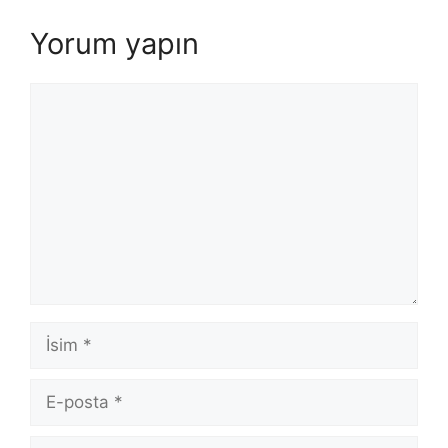
Yorum yapın
Yorum
İsim
E-
posta
İnternet