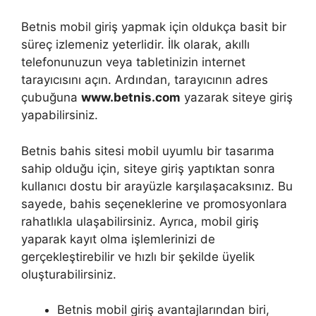
Betnis mobil giriş yapmak için oldukça basit bir
süreç izlemeniz yeterlidir. İlk olarak, akıllı
telefonunuzun veya tabletinizin internet
tarayıcısını açın. Ardından, tarayıcının adres
çubuğuna
www.betnis.com
yazarak siteye giriş
yapabilirsiniz.
Betnis bahis sitesi mobil uyumlu bir tasarıma
sahip olduğu için, siteye giriş yaptıktan sonra
kullanıcı dostu bir arayüzle karşılaşacaksınız. Bu
sayede, bahis seçeneklerine ve promosyonlara
rahatlıkla ulaşabilirsiniz. Ayrıca, mobil giriş
yaparak kayıt olma işlemlerinizi de
gerçekleştirebilir ve hızlı bir şekilde üyelik
oluşturabilirsiniz.
Betnis mobil giriş avantajlarından biri,