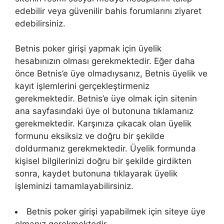
edebilir veya güvenilir bahis forumlarını ziyaret
edebilirsiniz.
Betnis poker girişi yapmak için üyelik
hesabınızın olması gerekmektedir. Eğer daha
önce Betnis’e üye olmadıysanız, Betnis üyelik ve
kayıt işlemlerini gerçekleştirmeniz
gerekmektedir. Betnis’e üye olmak için sitenin
ana sayfasındaki üye ol butonuna tıklamanız
gerekmektedir. Karşınıza çıkacak olan üyelik
formunu eksiksiz ve doğru bir şekilde
doldurmanız gerekmektedir. Üyelik formunda
kişisel bilgilerinizi doğru bir şekilde girdikten
sonra, kaydet butonuna tıklayarak üyelik
işleminizi tamamlayabilirsiniz.
Betnis poker girişi yapabilmek için siteye üye
olmanız gerekmektedir.