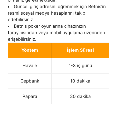
Güncel giriş adresini öğrenmek için Betnis’in
resmi sosyal medya hesaplarını takip
edebilirsiniz.
Betnis poker oyunlarına cihazınızın
tarayıcısından veya mobil uygulama üzerinden
erişebilirsiniz.
Yöntem
İşlem Süresi
Havale
1-3 iş günü
Cepbank
10 dakika
Papara
30 dakika