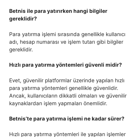
Betnis ile para yatırırken hangi bilgiler
gereklidir?
Para yatırma işlemi sırasında genellikle kullanıcı
adı, hesap numarası ve işlem tutarı gibi bilgiler
gereklidir.
Hızlı para yatırma yöntemleri güvenli midir?
Evet, güvenilir platformlar üzerinde yapılan hızlı
para yatırma yöntemleri genellikle güvenlidir.
Ancak, kullanıcıların dikkatli olmaları ve güvenilir
kaynaklardan işlem yapmaları önemlidir.
Betnis’te para yatırma işlemi ne kadar sürer?
Hızlı para yatırma yöntemleri ile yapılan işlemler