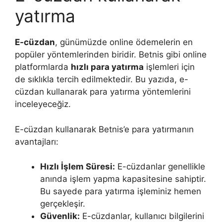
yatırma
E-cüzdan
, günümüzde online ödemelerin en
popüler yöntemlerinden biridir. Betnis gibi online
platformlarda
hızlı para yatırma
işlemleri için
de sıklıkla tercih edilmektedir. Bu yazıda, e-
cüzdan kullanarak para yatırma yöntemlerini
inceleyeceğiz.
E-cüzdan kullanarak Betnis’e para yatırmanın
avantajları:
Hızlı İşlem Süresi:
E-cüzdanlar genellikle
anında işlem yapma kapasitesine sahiptir.
Bu sayede para yatırma işleminiz hemen
gerçekleşir.
Güvenlik:
E-cüzdanlar, kullanıcı bilgilerini