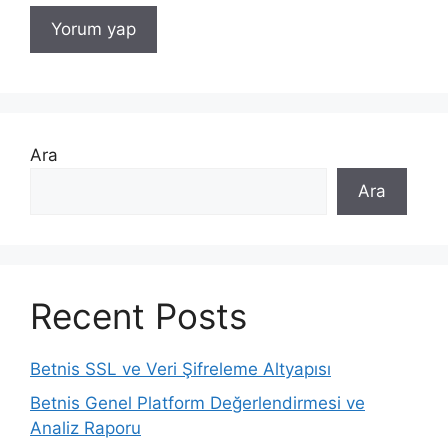
Ara
Ara
Recent Posts
Betnis SSL ve Veri Şifreleme Altyapısı
Betnis Genel Platform Değerlendirmesi ve
Analiz Raporu