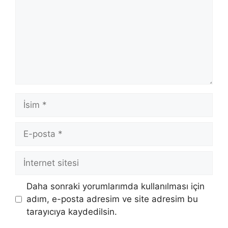
İsim
E-
posta
İnternet
sitesi
Daha sonraki yorumlarımda kullanılması için
adım, e-posta adresim ve site adresim bu
tarayıcıya kaydedilsin.