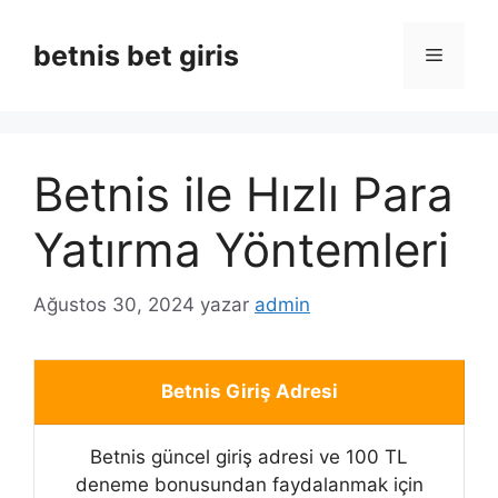
İçeriğe
atla
betnis bet giris
Menü
Betnis ile Hızlı Para
Yatırma Yöntemleri
Ağustos 30, 2024
yazar
admin
Betnis Giriş Adresi
Betnis güncel giriş adresi ve 100 TL
deneme bonusundan faydalanmak için