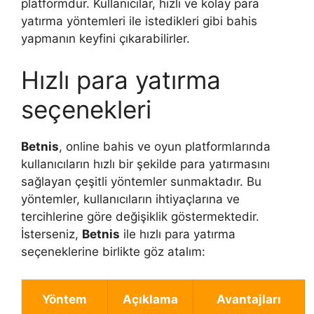
platformdur. Kullanıcılar, hızlı ve kolay para
yatırma yöntemleri ile istedikleri gibi bahis
yapmanın keyfini çıkarabilirler.
Hızlı para yatırma
seçenekleri
Betnis
, online bahis ve oyun platformlarında
kullanıcıların hızlı bir şekilde para yatırmasını
sağlayan çeşitli yöntemler sunmaktadır. Bu
yöntemler, kullanıcıların ihtiyaçlarına ve
tercihlerine göre değişiklik göstermektedir.
İsterseniz,
Betnis
ile hızlı para yatırma
seçeneklerine birlikte göz atalım:
Yöntem
Açıklama
Avantajları