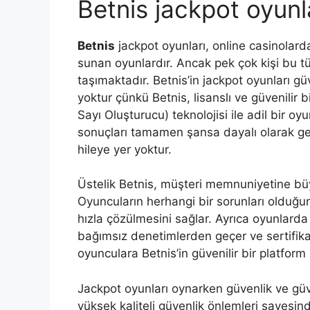
Betnis jackpot oyunla
Betnis
jackpot oyunları, online casinolar
sunan oyunlardır. Ancak pek çok kişi bu tü
taşımaktadır. Betnis’in jackpot oyunları g
yoktur çünkü Betnis, lisanslı ve güvenilir
Sayı Oluşturucu) teknolojisi ile adil bir
sonuçları tamamen şansa dayalı olarak ge
hileye yer yoktur.
Üstelik Betnis, müşteri memnuniyetine bü
Oyuncuların herhangi bir sorunları olduğu
hızla çözülmesini sağlar. Ayrıca oyunlarda
bağımsız denetimlerden geçer ve sertifikalı 
oyunculara Betnis’in güvenilir bir platfo
Jackpot oyunları oynarken güvenlik ve güven
yüksek kaliteli güvenlik önlemleri sayesind