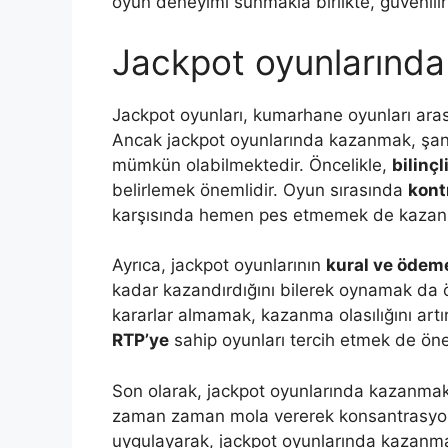
oyun deneyimi sunmakla birlikte, güvenili
Jackpot oyunlarında 
Jackpot oyunları, kumarhane oyunları arası
Ancak jackpot oyunlarında kazanmak, şansa
mümkün olabilmektedir. Öncelikle,
bilinç
belirlemek önemlidir. Oyun sırasında
kont
karşısında hemen pes etmemek de kazanma 
Ayrıca, jackpot oyunlarının
kural ve ödeme
kadar kazandırdığını bilerek oynamak da 
kararlar almamak, kazanma olasılığını artı
RTP’ye
sahip oyunları tercih etmek de öneml
Son olarak, jackpot oyunlarında kazanmak
zaman zaman mola vererek konsantrasyonu
uygulayarak, jackpot oyunlarında kazanma