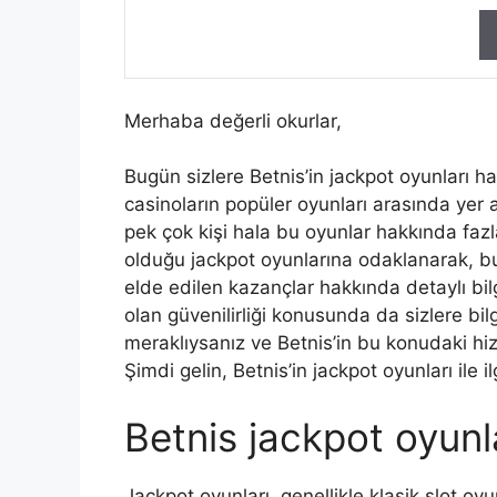
Merhaba değerli okurlar,
Bugün sizlere Betnis’in jackpot oyunları ha
casinoların popüler oyunları arasında yer a
pek çok kişi hala bu oyunlar hakkında fazl
olduğu jackpot oyunlarına odaklanarak, bu 
elde edilen kazançlar hakkında detaylı bilg
olan güvenilirliği konusunda da sizlere bil
meraklıysanız ve Betnis’in bu konudaki hiz
Şimdi gelin, Betnis’in jackpot oyunları ile il
Betnis jackpot oyunl
Jackpot oyunları, genellikle klasik slot oyu