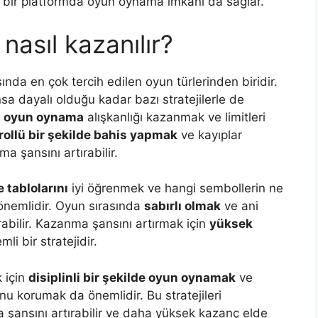
r bir platformda oyun oynama imkanı da sağlar.
nasıl kazanılır?
nda en çok tercih edilen oyun türlerinden biridir.
 dayalı olduğu kadar bazı stratejilerle de
li oyun oynama
alışkanlığı kazanmak ve limitleri
rollü bir şekilde bahis yapmak
ve kayıplar
şansını artırabilir.
 tablolarını
iyi öğrenmek ve hangi sembollerin ne
önemlidir. Oyun sırasında
sabırlı olmak
ve ani
rabilir. Kazanma şansını artırmak için
yüksek
i bir stratejidir.
 için
disiplinli bir şekilde oyun oynamak
ve
 korumak da önemlidir. Bu stratejileri
 şansını artırabilir ve daha yüksek kazanç elde