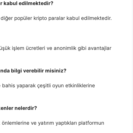
r kabul edilmektedir?
diğer popüler kripto paralar kabul edilmektedir.
düşük işlem ücretleri ve anonimlik gibi avantajlar
nda bilgi verebilir misiniz?
le bahis yaparak çeşitli oyun etkinliklerine
enler nelerdir?
ik önlemlerine ve yatırım yaptıkları platformun