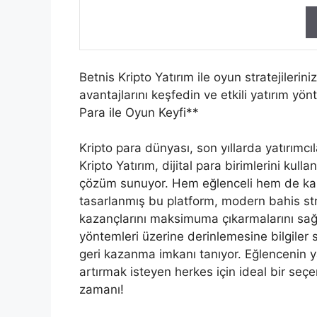
Betnis Kripto Yatırım ile oyun stratejilerini
avantajlarını keşfedin ve etkili yatırım yön
Para ile Oyun Keyfi**
Kripto para dünyası, son yıllarda yatırımcıl
Kripto Yatırım, dijital para birimlerini kul
çözüm sunuyor. Hem eğlenceli hem de kaz
tasarlanmış bu platform, modern bahis strate
kazançlarını maksimuma çıkarmalarını sağlı
yöntemleri üzerine derinlemesine bilgiler s
geri kazanma imkanı tanıyor. Eğlencenin yan
artırmak isteyen herkes için ideal bir seç
zamanı!