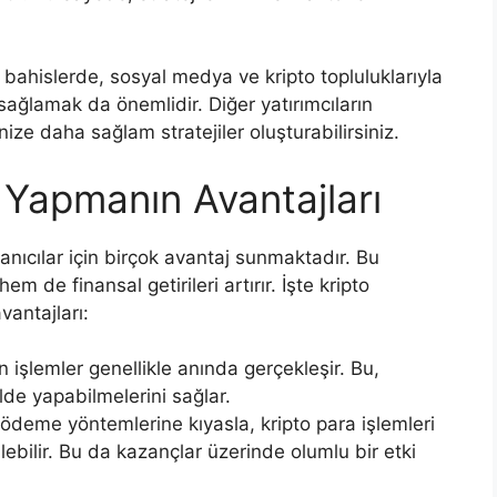
an bahislerde, sosyal medya ve kripto topluluklarıyla
sağlamak da önemlidir. Diğer yatırımcıların
ize daha sağlam stratejiler oluşturabilirsiniz.
s Yapmanın Avantajları
lanıcılar için birçok avantaj sunmaktadır. Bu
em de finansal getirileri artırır. İşte kripto
antajları:
n işlemler genellikle anında gerçekleşir. Bu,
kilde yapabilmelerini sağlar.
deme yöntemlerine kıyasla, kripto para işlemleri
lebilir. Bu da kazançlar üzerinde olumlu bir etki