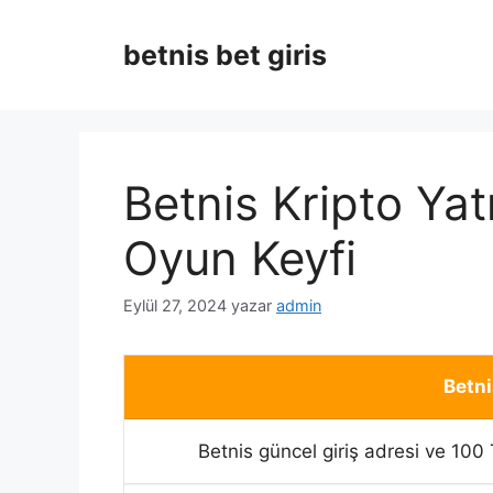
İçeriğe
atla
betnis bet giris
Betnis Kripto Yatı
Oyun Keyfi
Eylül 27, 2024
yazar
admin
Betni
Betnis güncel giriş adresi ve 1