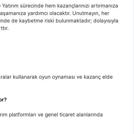
 Yatırım sürecinde hem kazançlarınızı artırmanıza
aşamanıza yardımcı olacaktır. Unutmayın, her
rinde de kaybetme riski bulunmaktadır; dolayısıyla
tır.
l paralar kullanarak oyun oynaması ve kazanç elde
or?
tırım platformları ve genel ticaret alanlarında