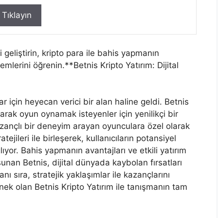
Tıklayın
zi geliştirin, kripto para ile bahis yapmanın
temlerini öğrenin.**Betnis Kripto Yatırım: Dijital
ar için heyecan verici bir alan haline geldi. Betnis
lanarak oyun oynamak isteyenler için yenilikçi bir
ançlı bir deneyim arayan oyunculara özel olarak
jileri ile birleşerek, kullanıcıların potansiyel
yor. Bahis yapmanın avantajları ve etkili yatırım
unan Betnis, dijital dünyada kaybolan fırsatları
ı sıra, stratejik yaklaşımlar ile kazançlarını
enek olan Betnis Kripto Yatırım ile tanışmanın tam