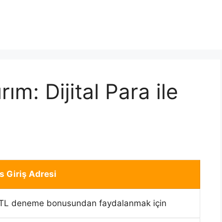
rım: Dijital Para ile
s Giriş Adresi
00 TL deneme bonusundan faydalanmak için