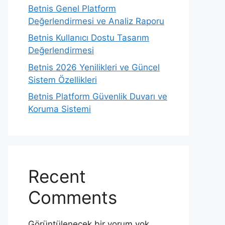
Betnis Genel Platform
Değerlendirmesi ve Analiz Raporu
Betnis Kullanıcı Dostu Tasarım
Değerlendirmesi
Betnis 2026 Yenilikleri ve Güncel
Sistem Özellikleri
Betnis Platform Güvenlik Duvarı ve
Koruma Sistemi
Recent
Comments
Görüntülenecek bir yorum yok.