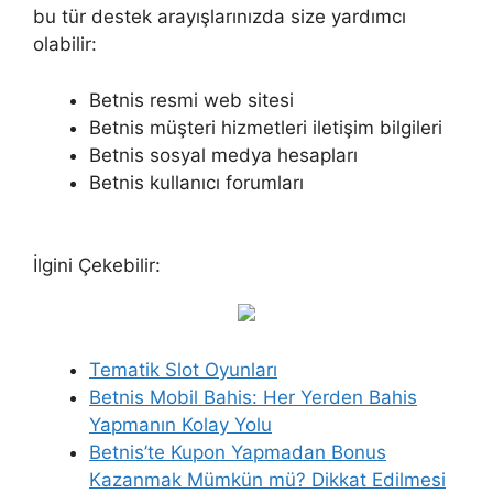
bu tür destek arayışlarınızda size yardımcı
olabilir:
Betnis resmi web sitesi
Betnis müşteri hizmetleri iletişim bilgileri
Betnis sosyal medya hesapları
Betnis kullanıcı forumları
İlgini Çekebilir:
Tematik Slot Oyunları
Betnis Mobil Bahis: Her Yerden Bahis
Yapmanın Kolay Yolu
Betnis’te Kupon Yapmadan Bonus
Kazanmak Mümkün mü? Dikkat Edilmesi