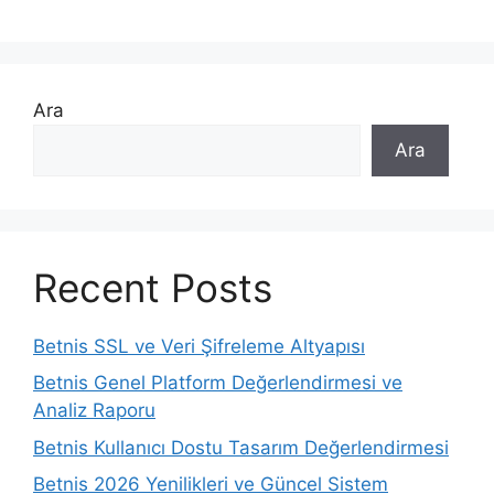
Ara
Ara
Recent Posts
Betnis SSL ve Veri Şifreleme Altyapısı
Betnis Genel Platform Değerlendirmesi ve
Analiz Raporu
Betnis Kullanıcı Dostu Tasarım Değerlendirmesi
Betnis 2026 Yenilikleri ve Güncel Sistem