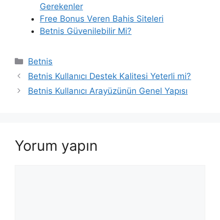
Gerekenler
Free Bonus Veren Bahis Siteleri
Betnis Güvenilebilir Mi?
Kategoriler
Betnis
Betnis Kullanıcı Destek Kalitesi Yeterli mi?
Betnis Kullanıcı Arayüzünün Genel Yapısı
Yorum yapın
Yorum