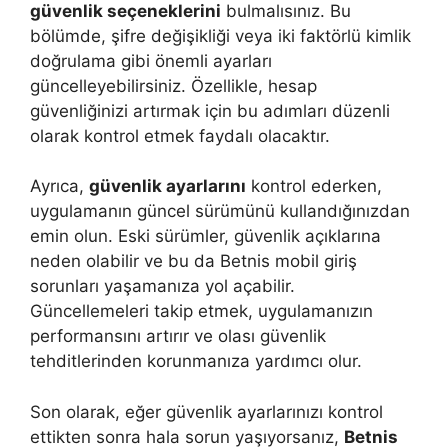
güvenlik seçeneklerini
bulmalısınız. Bu
bölümde, şifre değişikliği veya iki faktörlü kimlik
doğrulama gibi önemli ayarları
güncelleyebilirsiniz. Özellikle, hesap
güvenliğinizi artırmak için bu adımları düzenli
olarak kontrol etmek faydalı olacaktır.
Ayrıca,
güvenlik ayarlarını
kontrol ederken,
uygulamanın güncel sürümünü kullandığınızdan
emin olun. Eski sürümler, güvenlik açıklarına
neden olabilir ve bu da Betnis mobil giriş
sorunları yaşamanıza yol açabilir.
Güncellemeleri takip etmek, uygulamanızın
performansını artırır ve olası güvenlik
tehditlerinden korunmanıza yardımcı olur.
Son olarak, eğer güvenlik ayarlarınızı kontrol
ettikten sonra hala sorun yaşıyorsanız,
Betnis