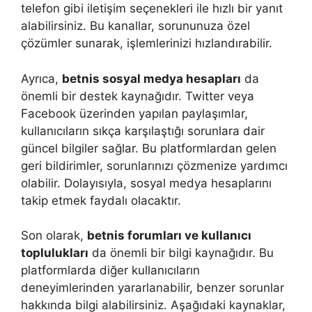
telefon gibi iletişim seçenekleri ile hızlı bir yanıt
alabilirsiniz. Bu kanallar, sorununuza özel
çözümler sunarak, işlemlerinizi hızlandırabilir.
Ayrıca,
betnis sosyal medya hesapları
da
önemli bir destek kaynağıdır. Twitter veya
Facebook üzerinden yapılan paylaşımlar,
kullanıcıların sıkça karşılaştığı sorunlara dair
güncel bilgiler sağlar. Bu platformlardan gelen
geri bildirimler, sorunlarınızı çözmenize yardımcı
olabilir. Dolayısıyla, sosyal medya hesaplarını
takip etmek faydalı olacaktır.
Son olarak,
betnis forumları ve kullanıcı
toplulukları
da önemli bir bilgi kaynağıdır. Bu
platformlarda diğer kullanıcıların
deneyimlerinden yararlanabilir, benzer sorunlar
hakkında bilgi alabilirsiniz. Aşağıdaki kaynaklar,