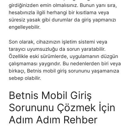
girdiğinizden emin olmalısınız. Bunun yanı sıra,
hesabınızla ilgili herhangi bir kısıtlama veya
süresiz yasak gibi durumlar da giriş yapmanızı
engelleyebilir.
Son olarak, cihazınızın işletim sistemi veya
tarayıcı uyumsuzluğu da sorun yaratabilir.
Özellikle eski sürümlerde, uygulamanın düzgün
çalışmaması yaygındır. Bu nedenlerden biri veya
birkaçı, Betnis mobil giriş sorununu yaşamanıza
sebep olabilir.
Betnis Mobil Giriş
Sorununu Çözmek İçin
Adım Adım Rehber