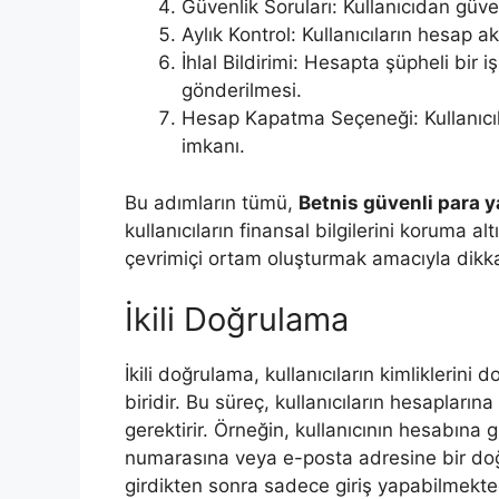
Güvenlik Soruları: Kullanıcıdan güven
Aylık Kontrol: Kullanıcıların hesap ak
İhlal Bildirimi: Hesapta şüpheli bir i
gönderilmesi.
Hesap Kapatma Seçeneği: Kullanıcıl
imkanı.
Bu adımların tümü,
Betnis güvenli para 
kullanıcıların finansal bilgilerini koruma a
çevrimiçi ortam oluşturmak amacıyla dikkat
İkili Doğrulama
İkili doğrulama, kullanıcıların kimliklerini
biridir. Bu süreç, kullanıcıların hesapların
gerektirir. Örneğin, kullanıcının hesabına g
numarasına veya e-posta adresine bir doğ
girdikten sonra sadece giriş yapabilmektedir