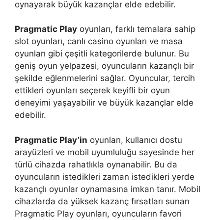
oynayarak büyük kazançlar elde edebilir.
Pragmatic Play
oyunları, farklı temalara sahip
slot oyunları, canlı casino oyunları ve masa
oyunları gibi çeşitli kategorilerde bulunur. Bu
geniş oyun yelpazesi, oyuncuların kazançlı bir
şekilde eğlenmelerini sağlar. Oyuncular, tercih
ettikleri oyunları seçerek keyifli bir oyun
deneyimi yaşayabilir ve büyük kazançlar elde
edebilir.
Pragmatic Play’in
oyunları, kullanıcı dostu
arayüzleri ve mobil uyumluluğu sayesinde her
türlü cihazda rahatlıkla oynanabilir. Bu da
oyuncuların istedikleri zaman istedikleri yerde
kazançlı oyunlar oynamasına imkan tanır. Mobil
cihazlarda da yüksek kazanç fırsatları sunan
Pragmatic Play oyunları, oyuncuların favori