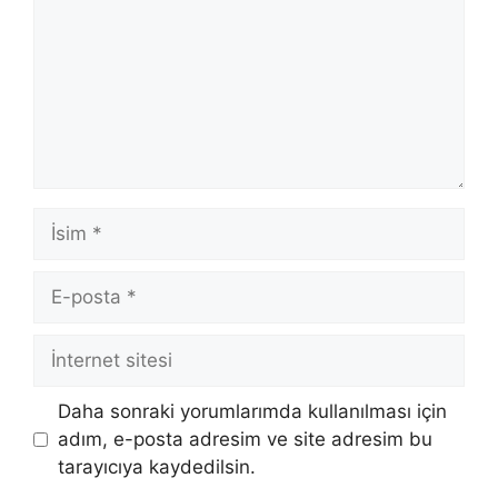
İsim
E-
posta
İnternet
sitesi
Daha sonraki yorumlarımda kullanılması için
adım, e-posta adresim ve site adresim bu
tarayıcıya kaydedilsin.