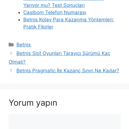
Yarıyor mu? Test Sonuçları
Casibom Telefon Numarası
Betnis Kolay Para Kazanma Yöntemleri:
Pratik Fikirler
Kategoriler
Betnis
Betnis Slot Oyunları Tarayıcı Sürümü Kaç
Olmalı?
Betnis Pragmatic İle Kazanç Sınırı Ne Kadar?
Yorum yapın
Yorum