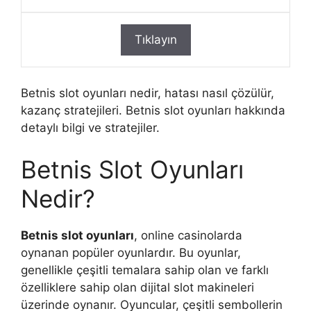
Tıklayın
Betnis slot oyunları nedir, hatası nasıl çözülür,
kazanç stratejileri. Betnis slot oyunları hakkında
detaylı bilgi ve stratejiler.
Betnis Slot Oyunları
Nedir?
Betnis slot oyunları
, online casinolarda
oynanan popüler oyunlardır. Bu oyunlar,
genellikle çeşitli temalara sahip olan ve farklı
özelliklere sahip olan dijital slot makineleri
üzerinde oynanır. Oyuncular, çeşitli sembollerin