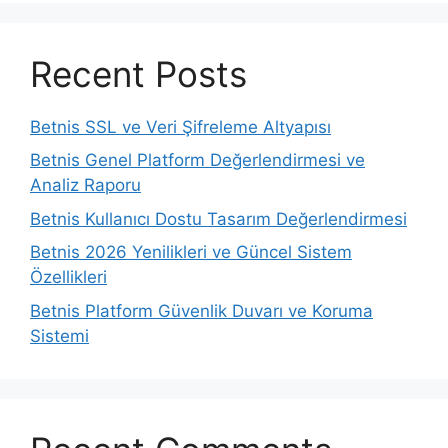
Recent Posts
Betnis SSL ve Veri Şifreleme Altyapısı
Betnis Genel Platform Değerlendirmesi ve
Analiz Raporu
Betnis Kullanıcı Dostu Tasarım Değerlendirmesi
Betnis 2026 Yenilikleri ve Güncel Sistem
Özellikleri
Betnis Platform Güvenlik Duvarı ve Koruma
Sistemi