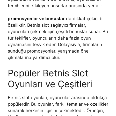
tercihlerini etkileyen unsurlar arasında yer alır.
promosyonlar ve bonuslar
da dikkat çekici bir
özelliktir. Betnis slot sağlayıcı firmalar,
oyuncuları çekmek için çeşitli bonuslar sunar. Bu
tür teklifler, oyuncuların daha fazla oyun
oynamasını teşvik eder. Dolayısıyla, firmaların
sunduğu promosyonlar, yarışmada öne
çıkmalarına yardımcı olur.
Popüler Betnis Slot
Oyunları ve Çeşitleri
Betnis slot oyunları, oyuncular arasında oldukça
popülerdir. Bu oyunlar, farklı temalar ve özellikler
sunarak herkesin ilgisini çekmektedir. Örneğin,