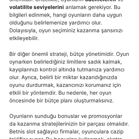
volatilite seviyelerini
anlamak gerekiyor. Bu
bilgileri edinmek, hangi oyunların daha uygun
olduğunu belirlemenize yardımcı olur.
Dolayısıyla, oyun seçiminiz kazanma şansınızı
etkileyebilir.
Bir diğer önemli strateji, bütçe yönetimidir. Oyun
oynarken belirlediğiniz limitlere sadık kalmak,
kayıplarınızı kontrol altında tutmanıza yardımcı
olur. Ayrıca, belirli bir miktar kazandığınızda
oyunu durdurmak, kazancınızı korumanız için
etkili bir yöntemdir. Bu nedenle, her oyun
öncesinde bir bütçe planı oluşturmalısınız.
Oyunların sunduğu bonuslar ve promosyonlar
da kazanma stratejilerinizin bir parçası olmalıdır.
Betnis slot sağlayıcı firmalar, oyunculara cazip