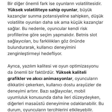
Bir diğer önemli fark ise oyunların volatilitesidir.
Yüksek volatiliteye sahip oyunlar
, büyük
kazançlar sunma potansiyeline sahipken, düşük
volatilite oyunları daha sık ama küçük kazançlar
sağlar. Bu nedenle, oyuncular kendi risk
profillerine göre seçim yapmalıdır. Betnis slot
sağlayıcıları, bu farklılıkları göz önünde
bulundurarak, kullanıcı deneyimini
zenginleştirmeyi hedefliyor.
Ayrıca, yazılım kalitesi ve oyun optimizasyonu
da önemli bir faktördür.
Yüksek kaliteli
grafikler ve akıcı animasyonlar
, oyuncuların
dikkatini çekerken, kullanıcı dostu arayüzler de
deneyimi artırır. Bazı sağlayıcılar, mobil
uyumluluk konusunda daha ileri düzeydeyken,
diğerleri masaüstü deneyimine odaklanabilir. Bu
durum, oyuncuların tercihlerini etkileyebilir.