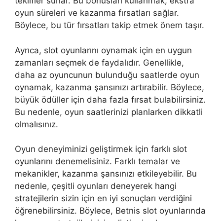
teklifler sunar. Bu bonusları kullanmak, ekstra
oyun süreleri ve kazanma fırsatları sağlar.
Böylece, bu tür fırsatları takip etmek önem taşır.
Ayrıca, slot oyunlarını oynamak için en uygun
zamanları seçmek de faydalıdır. Genellikle,
daha az oyuncunun bulunduğu saatlerde oyun
oynamak, kazanma şansınızı artırabilir. Böylece,
büyük ödüller için daha fazla fırsat bulabilirsiniz.
Bu nedenle, oyun saatlerinizi planlarken dikkatli
olmalısınız.
Oyun deneyiminizi geliştirmek için farklı slot
oyunlarını denemelisiniz. Farklı temalar ve
mekanikler, kazanma şansınızı etkileyebilir. Bu
nedenle, çeşitli oyunları deneyerek hangi
stratejilerin sizin için en iyi sonuçları verdiğini
öğrenebilirsiniz. Böylece, Betnis slot oyunlarında