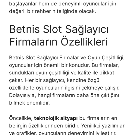
başlayanlar hem de deneyimli oyuncular için
değerli bir rehber niteliğinde olacak.
Betnis Slot Sağlayıcı
Firmaların Özellikleri
Betnis Slot Sağlayıcı Firmalar ve Oyun Çeşitliliği,
oyuncular için önemli bir konudur. Bu firmalar,
sundukları oyun çeşitliliği ve kalite ile dikkat
çeker. Her bir sağlayıcı, kendine özgü
özelliklerle oyuncuların ilgisini çekmeye çalışır.
Dolayısıyla, hangi firmaların daha öne çıktığını
bilmek önemlidir.
Öncelikle,
teknolojik altyapı
bu firmaların en
belirgin özelliklerinden biridir. Yenilikçi yazılımlar
ve grafikler, oyuncuların deneyimini iyileştirir.