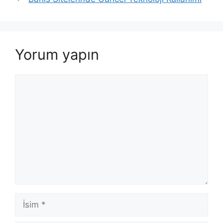
Yorum yapın
Yorum
İsim