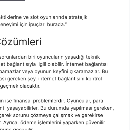
tiklerine ve slot oyunlarında stratejik
eneyimi için ipuçları burada.”
Çözümleri
sorunlardan biri oyuncuların yaşadığı teknik
 bağlantısıyla ilgili olabilir. İnternet bağlantısı
pamazlar veya oyunun keyfini çıkaramazlar. Bu
ası gereken şey, internet bağlantısını kontrol
 geçmek olacaktır.
un ise finansal problemlerdir. Oyuncular, para
ntı yaşayabilirler. Bu durumda yapılması gereken,
 geçerek sorunu çözmeye çalışmak ve gerekirse
. Ayrıca, ödeme işlemlerini yaparken güvenilir
önüne geçebilir.