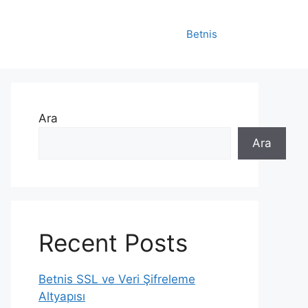
Betnis
Ara
Ara
Recent Posts
Betnis SSL ve Veri Şifreleme
Altyapısı