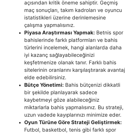
açısından kritik öneme sahiptir. Geçmiş
maç sonuçları, takım kadroları ve oyuncu
istatistikleri üzerine derinlemesine
çalışma yapmalısınız.
Piyasa Araştırması Yapmak:
Betnis spor
bahislerinde farklı platformları ve bahis
türlerini incelemek, hangi alanlarda daha
iyi kazanç sağlayabileceğinizi
keşfetmenize olanak tanır. Farklı bahis
sitelerinin oranlarını karşılaştırarak avantaj
elde edebilirsiniz.
Bütçe Yönetimi:
Bahis bütçenizi dikkatli
bir şekilde planlayarak sadece
kaybetmeyi göze alabileceğiniz
miktarlarla bahis yapmalısınız. Bu strateji,
uzun vadede kayıplarınızı minimize eder.
Oyun Türüne Göre Strateji Geliştirmek:
Futbol, basketbol, tenis gibi farklı spor