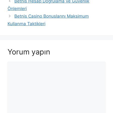
Betnis Hesap Doğrulama ve Güvenlik
Önlemleri
Betnis Casino Bonuslarını Maksimum
Kullanma Taktikleri
Yorum yapın
Yorum