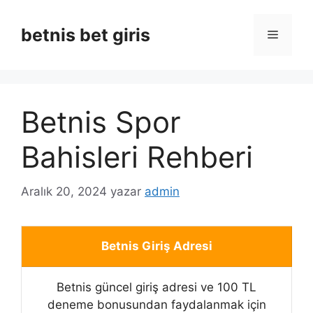
İçeriğe
atla
betnis bet giris
Menü
Betnis Spor
Bahisleri Rehberi
Aralık 20, 2024
yazar
admin
Betnis Giriş Adresi
Betnis güncel giriş adresi ve 100 TL
deneme bonusundan faydalanmak için