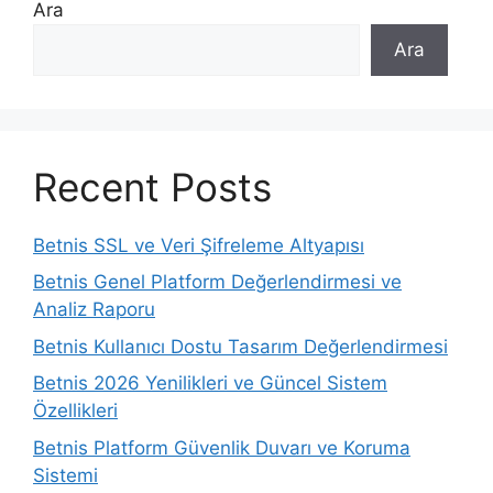
Ara
Ara
Recent Posts
Betnis SSL ve Veri Şifreleme Altyapısı
Betnis Genel Platform Değerlendirmesi ve
Analiz Raporu
Betnis Kullanıcı Dostu Tasarım Değerlendirmesi
Betnis 2026 Yenilikleri ve Güncel Sistem
Özellikleri
Betnis Platform Güvenlik Duvarı ve Koruma
Sistemi