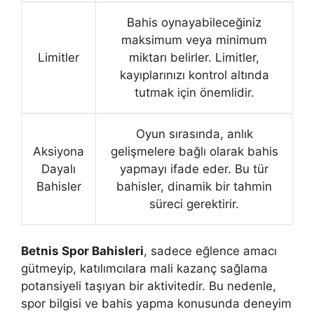
Bahis oynayabileceğiniz
maksimum veya minimum
Limitler
miktarı belirler. Limitler,
kayıplarınızı kontrol altında
tutmak için önemlidir.
Oyun sırasında, anlık
Aksiyona
gelişmelere bağlı olarak bahis
Dayalı
yapmayı ifade eder. Bu tür
Bahisler
bahisler, dinamik bir tahmin
süreci gerektirir.
Betnis Spor Bahisleri
, sadece eğlence amacı
gütmeyip, katılımcılara mali kazanç sağlama
potansiyeli taşıyan bir aktivitedir. Bu nedenle,
spor bilgisi ve bahis yapma konusunda deneyim