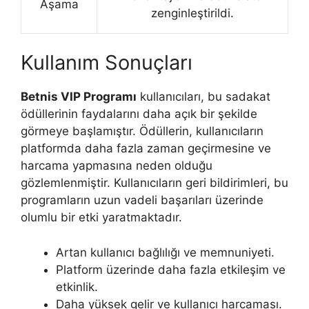
Aşama
zenginleştirildi.
Kullanım Sonuçları
Betnis VIP Programı
kullanıcıları, bu sadakat
ödüllerinin faydalarını daha açık bir şekilde
görmeye başlamıştır. Ödüllerin, kullanıcıların
platformda daha fazla zaman geçirmesine ve
harcama yapmasına neden olduğu
gözlemlenmiştir. Kullanıcıların geri bildirimleri, bu
programların uzun vadeli başarıları üzerinde
olumlu bir etki yaratmaktadır.
Artan kullanıcı bağlılığı ve memnuniyeti.
Platform üzerinde daha fazla etkileşim ve
etkinlik.
Daha yüksek gelir ve kullanıcı harcaması.