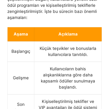
ödül programları ve kişiselleştirilmiş tekliflerle
zenginleştirilmiştir. İşte bu sürecin bazı önemli
aşamaları:
Aşama
Açıklama
Küçük teşvikler ve bonuslarla
Başlangıç
kullanıcılara tanıtıldı.
Kullanıcıların bahis
alışkanlıklarına göre daha
Gelişme
kapsamlı ödüller sunulmaya
başlandı.
Kişiselleştirilmiş teklifler ve
Son
VIP avantajları ile ödül sistemi