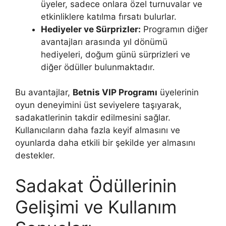
üyeler, sadece onlara özel turnuvalar ve
etkinliklere katılma fırsatı bulurlar.
Hediyeler ve Sürprizler:
Programın diğer
avantajları arasında yıl dönümü
hediyeleri, doğum günü sürprizleri ve
diğer ödüller bulunmaktadır.
Bu avantajlar,
Betnis VIP Programı
üyelerinin
oyun deneyimini üst seviyelere taşıyarak,
sadakatlerinin takdir edilmesini sağlar.
Kullanıcıların daha fazla keyif almasını ve
oyunlarda daha etkili bir şekilde yer almasını
destekler.
Sadakat Ödüllerinin
Gelişimi ve Kullanım