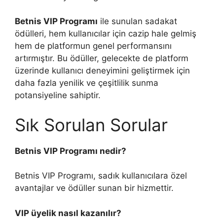
Betnis VIP Programı
ile sunulan sadakat
ödülleri, hem kullanıcılar için cazip hale gelmiş
hem de platformun genel performansını
artırmıştır. Bu ödüller, gelecekte de platform
üzerinde kullanıcı deneyimini geliştirmek için
daha fazla yenilik ve çeşitlilik sunma
potansiyeline sahiptir.
Sık Sorulan Sorular
Betnis VIP Programı nedir?
Betnis VIP Programı, sadık kullanıcılara özel
avantajlar ve ödüller sunan bir hizmettir.
VIP üyelik nasıl kazanılır?