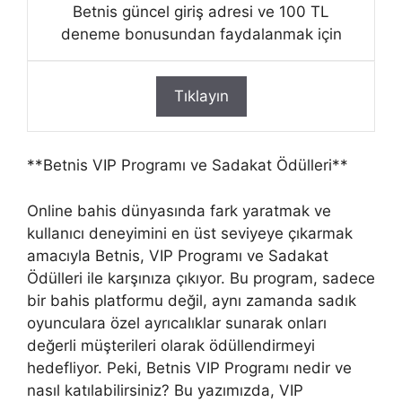
Betnis güncel giriş adresi ve 100 TL
deneme bonusundan faydalanmak için
Tıklayın
**Betnis VIP Programı ve Sadakat Ödülleri**
Online bahis dünyasında fark yaratmak ve
kullanıcı deneyimini en üst seviyeye çıkarmak
amacıyla Betnis, VIP Programı ve Sadakat
Ödülleri ile karşınıza çıkıyor. Bu program, sadece
bir bahis platformu değil, aynı zamanda sadık
oyunculara özel ayrıcalıklar sunarak onları
değerli müşterileri olarak ödüllendirmeyi
hedefliyor. Peki, Betnis VIP Programı nedir ve
nasıl katılabilirsiniz? Bu yazımızda, VIP