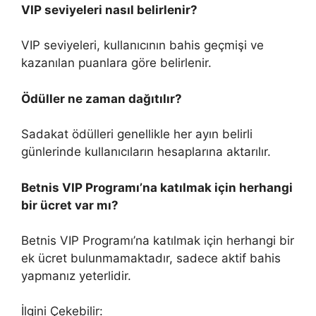
VIP seviyeleri nasıl belirlenir?
VIP seviyeleri, kullanıcının bahis geçmişi ve
kazanılan puanlara göre belirlenir.
Ödüller ne zaman dağıtılır?
Sadakat ödülleri genellikle her ayın belirli
günlerinde kullanıcıların hesaplarına aktarılır.
Betnis VIP Programı’na katılmak için herhangi
bir ücret var mı?
Betnis VIP Programı’na katılmak için herhangi bir
ek ücret bulunmamaktadır, sadece aktif bahis
yapmanız yeterlidir.
İlgini Çekebilir: