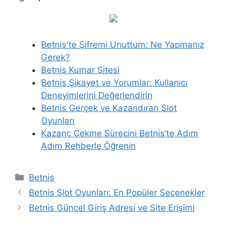
Betnis'te Şifremi Unuttum: Ne Yapmanız
Gerek?
Betnis Kumar Sitesi
Betnis Şikayet ve Yorumlar: Kullanıcı
Deneyimlerini Değerlendirin
Betnis Gerçek ve Kazandıran Slot
Oyunları
Kazanç Çekme Sürecini Betnis’te Adım
Adım Rehberle Öğrenin
Kategoriler
Betnis
Betnis Slot Oyunları: En Popüler Seçenekler
Betnis Güncel Giriş Adresi ve Site Erişimi