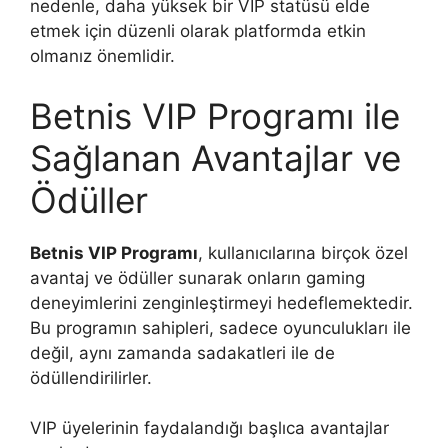
nedenle, daha yüksek bir VIP statüsü elde
etmek için düzenli olarak platformda etkin
olmanız önemlidir.
Betnis VIP Programı ile
Sağlanan Avantajlar ve
Ödüller
Betnis VIP Programı
, kullanıcılarına birçok özel
avantaj ve ödüller sunarak onların gaming
deneyimlerini zenginleştirmeyi hedeflemektedir.
Bu programın sahipleri, sadece oyunculukları ile
değil, aynı zamanda sadakatleri ile de
ödüllendirilirler.
VIP üyelerinin faydalandığı başlıca avantajlar