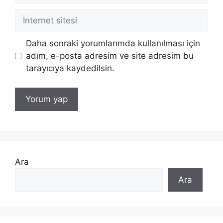
İnternet
sitesi
Daha sonraki yorumlarımda kullanılması için
adım, e-posta adresim ve site adresim bu
tarayıcıya kaydedilsin.
Ara
Ara