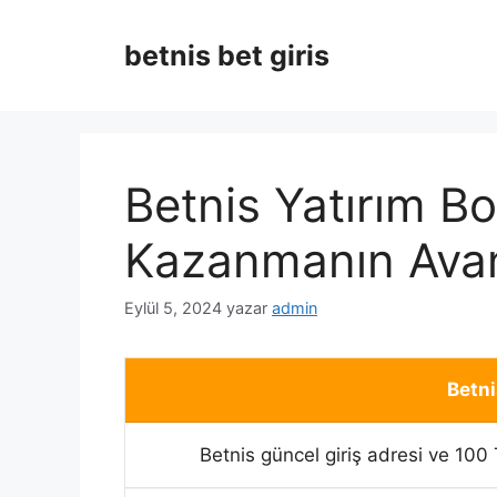
İçeriğe
atla
betnis bet giris
Betnis Yatırım B
Kazanmanın Avant
Eylül 5, 2024
yazar
admin
Betni
Betnis güncel giriş adresi ve 1