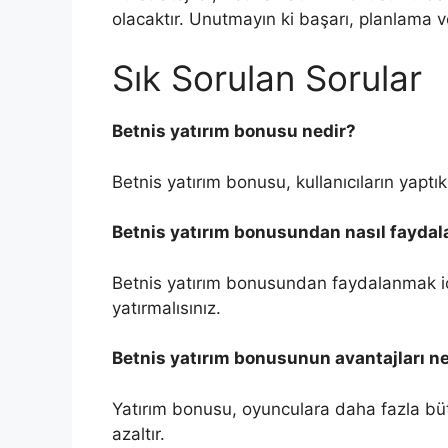
olacaktır. Unutmayın ki başarı, planlama 
Sık Sorulan Sorular
Betnis yatırım bonusu nedir?
Betnis yatırım bonusu, kullanıcıların yaptıkl
Betnis yatırım bonusundan nasıl faydal
Betnis yatırım bonusundan faydalanmak için
yatırmalısınız.
Betnis yatırım bonusunun avantajları ne
Yatırım bonusu, oyunculara daha fazla bütç
azaltır.