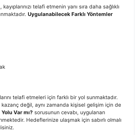
kayıplarınızı telafi etmenin yanı sıra daha sağlıklı
lunmaktadır.
Uygulanabilecek Farklı Yöntemler
mak
arını telafi etmeleri için farklı bir yol sunmaktadır.
 kazanç değil, aynı zamanda kişisel gelişim için de
n Yolu Var mı?
sorusunun cevabı, uygulanan
enmektedir. Hedeflerinize ulaşmak için sabırlı olmalı
isiniz.