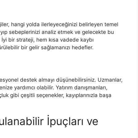
jiler, hangi yolda ilerleyeceğinizi belirleyen temel
 kayıp sebeplerinizi analiz etmek ve gelecekte bu
İyi bir strateji, hem kısa vadede kaybı
ebilir bir gelir sağlamanızı hedefler.
ofesyonel destek almayı düşünebilirsiniz. Uzmanlar,
enize yardımcı olabilir. Yatırım danışmanları,
luk gibi çeşitli seçenekler, kayıplarınızla başa
lanabilir İpuçları ve