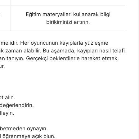
k
Eğitim materyalleri kullanarak bilgi
birikiminizi artırın.
lmemelidir. Her oyuncunun kayıplarla yüzleşme
k zaman alabilir. Bu aşamada, kayıpları nasıl telafi
n tanıyın. Gerçekçi beklentilerle hareket etmek,
r.
t alın.
 değerlendirin.
leyin.
aybetmeden oynayın.
kli öğrenmeye açık olun.