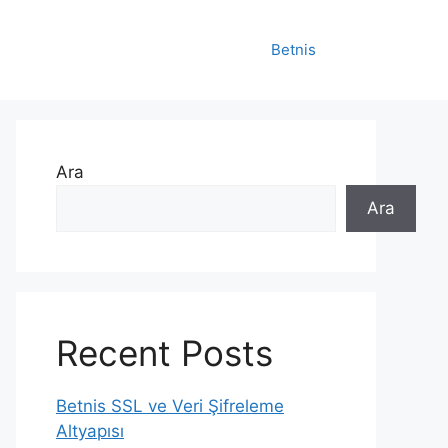
Betnis
Ara
Ara
Recent Posts
Betnis SSL ve Veri Şifreleme
Altyapısı