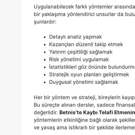
Uygulanabilecek farklı yöntemler arasında, 
bir yaklaşıma yönlendirici unsurlar da bu
şunlardır:
Detaylı analiz yapmak
Kazançları düzenli takip etmek
Yatırım çeşitliliği sağlamak
Risk yönetimi uygulamak
İstatistikleri göz önünde bulundur
Stratejik oyun planları geliştirmek
Duygusal yönetimi sağlamak
Her bir yöntem ve strateji, bireylerin kayıpl
Bu süreçte alınan dersler, sadece finansal
değerlidir.
Betnis’te Kaybı Telafi Etmeni
yöntemlerin etkinliğine bağlı olarak şekill
ve yavaş ama istikrarlı bir şekilde ilerlemel