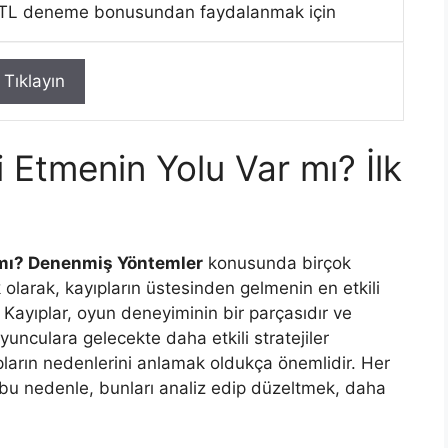
00 TL deneme bonusundan faydalanmak için
Tıklayın
i Etmenin Yolu Var mı? İlk
r mı? Denenmiş Yöntemler
konusunda birçok
 olarak, kayıpların üstesinden gelmenin en etkili
 Kayıplar, oyun deneyiminin bir parçasıdır ve
yunculara gelecekte daha etkili stratejiler
ların nedenlerini anlamak oldukça önemlidir. Her
r; bu nedenle, bunları analiz edip düzeltmek, daha