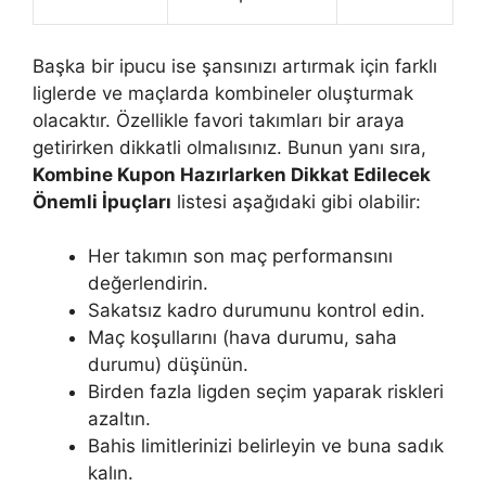
Başka bir ipucu ise şansınızı artırmak için farklı
liglerde ve maçlarda kombineler oluşturmak
olacaktır. Özellikle favori takımları bir araya
getirirken dikkatli olmalısınız. Bunun yanı sıra,
Kombine Kupon Hazırlarken Dikkat Edilecek
Önemli İpuçları
listesi aşağıdaki gibi olabilir:
Her takımın son maç performansını
değerlendirin.
Sakatsız kadro durumunu kontrol edin.
Maç koşullarını (hava durumu, saha
durumu) düşünün.
Birden fazla ligden seçim yaparak riskleri
azaltın.
Bahis limitlerinizi belirleyin ve buna sadık
kalın.