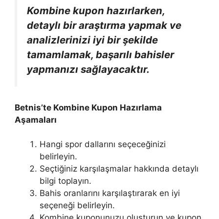
Kombine kupon hazırlarken,
detaylı bir araştırma yapmak ve
analizlerinizi iyi bir şekilde
tamamlamak, başarılı bahisler
yapmanızı sağlayacaktır.
Betnis’te Kombine Kupon Hazırlama
Aşamaları
Hangi spor dallarını seçeceğinizi
belirleyin.
Seçtiğiniz karşılaşmalar hakkında detaylı
bilgi toplayın.
Bahis oranlarını karşılaştırarak en iyi
seçeneği belirleyin.
Kombine kuponunuzu oluşturun ve kupon