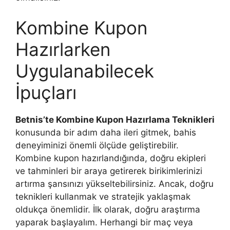
Kombine Kupon
Hazırlarken
Uygulanabilecek
İpuçları
Betnis’te Kombine Kupon Hazırlama Teknikleri
konusunda bir adım daha ileri gitmek, bahis
deneyiminizi önemli ölçüde geliştirebilir.
Kombine kupon hazırlandığında, doğru ekipleri
ve tahminleri bir araya getirerek birikimlerinizi
artırma şansınızı yükseltebilirsiniz. Ancak, doğru
teknikleri kullanmak ve stratejik yaklaşmak
oldukça önemlidir. İlk olarak, doğru araştırma
yaparak başlayalım. Herhangi bir maç veya