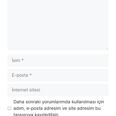
İsim
E-
posta
İnternet
sitesi
Daha sonraki yorumlarımda kullanılması için
adım, e-posta adresim ve site adresim bu
tarayıcıya kaydedilsin.