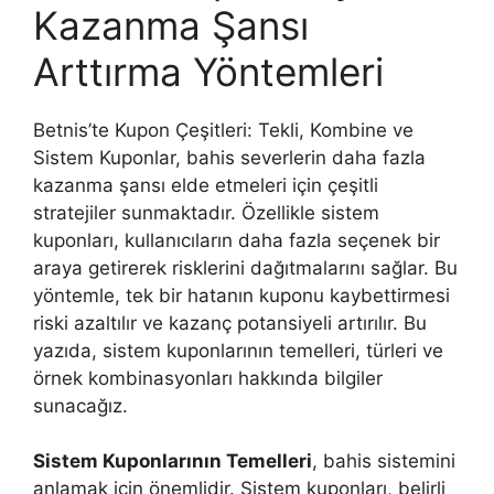
Kazanma Şansı
Arttırma Yöntemleri
Betnis’te Kupon Çeşitleri: Tekli, Kombine ve
Sistem Kuponlar, bahis severlerin daha fazla
kazanma şansı elde etmeleri için çeşitli
stratejiler sunmaktadır. Özellikle sistem
kuponları, kullanıcıların daha fazla seçenek bir
araya getirerek risklerini dağıtmalarını sağlar. Bu
yöntemle, tek bir hatanın kuponu kaybettirmesi
riski azaltılır ve kazanç potansiyeli artırılır. Bu
yazıda, sistem kuponlarının temelleri, türleri ve
örnek kombinasyonları hakkında bilgiler
sunacağız.
Sistem Kuponlarının Temelleri
, bahis sistemini
anlamak için önemlidir. Sistem kuponları, belirli