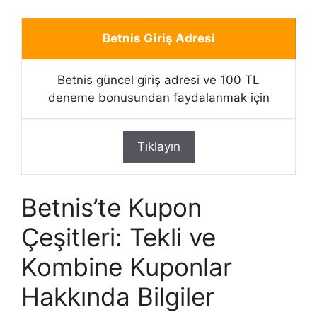
Betnis Giriş Adresi
Betnis güncel giriş adresi ve 100 TL
deneme bonusundan faydalanmak için
Tıklayın
Betnis’te Kupon
Çeşitleri: Tekli ve
Kombine Kuponlar
Hakkında Bilgiler