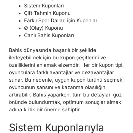
Sistem Kuponları
Çift Tahmin Kuponu
Farklı Spor Dalları için Kuponlar
Ø (Olay) Kuponu
Canlı Bahis Kuponları
Bahis dünyasında başarılı bir şekilde
ilerleyebilmek için bu kupon çeşitlerini ve
özelliklerini anlamak elzemdir. Her bir kupon tipi,
oyunculara farklı avantajlar ve dezavantajlar
sunar. Bu nedenle, uygun kupon türünü seçmek,
oyuncunun şansını ve kazanma olasılığını
artırabilir. Bahis yaparken, tüm bu detayları göz
önünde bulundurmak, optimum sonuçlar almak
adına kritik bir öneme sahiptir.
Sistem Kuponlarıyla