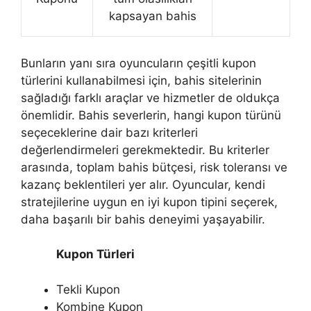
kapsayan bahis
Bunların yanı sıra oyuncuların çeşitli kupon
türlerini kullanabilmesi için, bahis sitelerinin
sağladığı farklı araçlar ve hizmetler de oldukça
önemlidir. Bahis severlerin, hangi kupon türünü
seçeceklerine dair bazı kriterleri
değerlendirmeleri gerekmektedir. Bu kriterler
arasında, toplam bahis bütçesi, risk toleransı ve
kazanç beklentileri yer alır. Oyuncular, kendi
stratejilerine uygun en iyi kupon tipini seçerek,
daha başarılı bir bahis deneyimi yaşayabilir.
Kupon Türleri
Tekli Kupon
Kombine Kupon