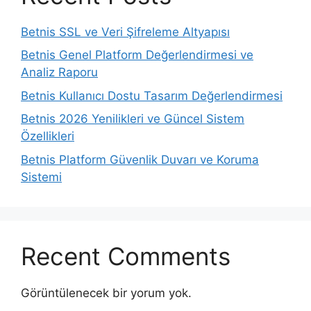
Betnis SSL ve Veri Şifreleme Altyapısı
Betnis Genel Platform Değerlendirmesi ve
Analiz Raporu
Betnis Kullanıcı Dostu Tasarım Değerlendirmesi
Betnis 2026 Yenilikleri ve Güncel Sistem
Özellikleri
Betnis Platform Güvenlik Duvarı ve Koruma
Sistemi
Recent Comments
Görüntülenecek bir yorum yok.