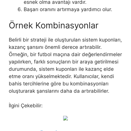
esnek olma avantajı vardır.
Başarı oranını artırmaya yardımcı olur.
Örnek Kombinasyonlar
Belirli bir strateji ile oluşturulan sistem kuponları,
kazanç şansını önemli derece artırabilir.
Örneğin, bir futbol maçına dair değerlendirmeler
yapılırken, farklı sonuçların bir araya getirilmesi
durumunda, sistem kuponları ile kazanç elde
etme oranı yükselmektedir. Kullanıcılar, kendi
bahis tercihlerine göre bu kombinasyonları
oluşturarak şanslarını daha da artırabilirler.
İlgini Çekebilir: