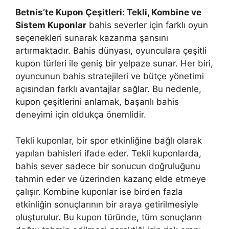
Betnis’te Kupon Çeşitleri: Tekli, Kombine ve
Sistem Kuponlar
bahis severler için farklı oyun
seçenekleri sunarak kazanma şansını
artırmaktadır. Bahis dünyası, oyunculara çeşitli
kupon türleri ile geniş bir yelpaze sunar. Her biri,
oyuncunun bahis stratejileri ve bütçe yönetimi
açısından farklı avantajlar sağlar. Bu nedenle,
kupon çeşitlerini anlamak, başarılı bahis
deneyimi için oldukça önemlidir.
Tekli kuponlar, bir spor etkinliğine bağlı olarak
yapılan bahisleri ifade eder. Tekli kuponlarda,
bahis sever sadece bir sonucun doğruluğunu
tahmin eder ve üzerinden kazanç elde etmeye
çalışır. Kombine kuponlar ise birden fazla
etkinliğin sonuçlarının bir araya getirilmesiyle
oluşturulur. Bu kupon türünde, tüm sonuçların