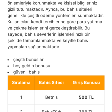
önlemleriyle korunmakta ve kişisel bilgileriniz
gizli tutulmaktadır. Ayrıca, bu bahis siteleri
genellikle çeşitli ödeme yöntemleri sunmaktadır.
Kullanıcılar, kendi tercihlerine göre para yatırma
ve çekme işlemlerini gerçekleştirebilir. Bu
sayede, bahis severlerin işlemleri hızlı bir
şekilde tamamlanmakta ve keyifle bahis
yapmaları sağlanmaktadır.
çeşitli bonuslar
hoş geldin bonusu
güvenli bahis
Sıralama
Bahis Sitesi
Giriş Bonusu
1
Betnis
500 TL
2
BahisTürk
300 TL