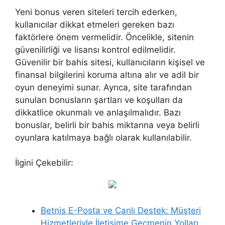
Yeni bonus veren siteleri tercih ederken,
kullanıcılar dikkat etmeleri gereken bazı
faktörlere önem vermelidir. Öncelikle, sitenin
güvenilirliği ve lisansı kontrol edilmelidir.
Güvenilir bir bahis sitesi, kullanıcıların kişisel ve
finansal bilgilerini koruma altına alır ve adil bir
oyun deneyimi sunar. Ayrıca, site tarafından
sunulan bonusların şartları ve koşulları da
dikkatlice okunmalı ve anlaşılmalıdır. Bazı
bonuslar, belirli bir bahis miktarına veya belirli
oyunlara katılmaya bağlı olarak kullanılabilir.
İlgini Çekebilir:
Betnis E-Posta ve Canlı Destek: Müşteri
Hizmetleriyle İletişime Geçmenin Yolları