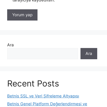
tarayıcıya kaydedilsin.
Ara
Ara
Recent Posts
Betnis SSL ve Veri Şifreleme Altyapısı
Betnis Genel Platform Değerlendirmesi ve