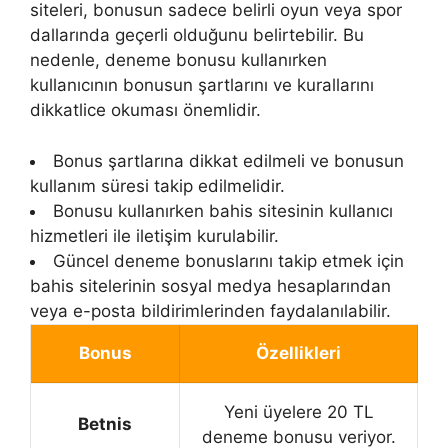
siteleri, bonusun sadece belirli oyun veya spor
dallarında geçerli olduğunu belirtebilir. Bu
nedenle, deneme bonusu kullanırken
kullanıcının bonusun şartlarını ve kurallarını
dikkatlice okuması önemlidir.
Bonus şartlarına dikkat edilmeli ve bonusun
kullanım süresi takip edilmelidir.
Bonusu kullanırken bahis sitesinin kullanıcı
hizmetleri ile iletişim kurulabilir.
Güncel deneme bonuslarını takip etmek için
bahis sitelerinin sosyal medya hesaplarından
veya e-posta bildirimlerinden faydalanılabilir.
Bonus
Özellikleri
Yeni üyelere 20 TL
Betnis
deneme bonusu veriyor.