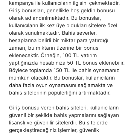
kampanya ile kullanıcıların ilgisini çekmektedir.
Giriş bonusları, genellikle hoş geldin bonusu
olarak adlandırılmaktadır. Bu bonuslar,
kullanıcıların ilk kez üye oldukları sitelere özel
olarak sunulmaktadır. Bahis severler,
hesaplarına belirli bir miktar para yatırdığı
zaman, bu miktarın üzerine bir bonus
eklenecektir. Örneğin, 100 TL yatırım
yaptığınızda hesabınıza 50 TL bonus eklenebilir.
Böylece toplamda 150 TL ile bahis oynamanız
mümkün olacaktır. Bu bonuslar, kullanıcıların
daha fazla oyun oynamasını sağlamakta ve
bahis sitelerinin popülerliğini artırmaktadır.
Giriş bonusu veren bahis siteleri, kullanıcıların
güvenli bir şekilde bahis yapmalarını sağlayan
lisanslı ve güvenilir sitelerdir. Bu sitelerde
gerçekleştireceğiniz işlemler, güvenlik