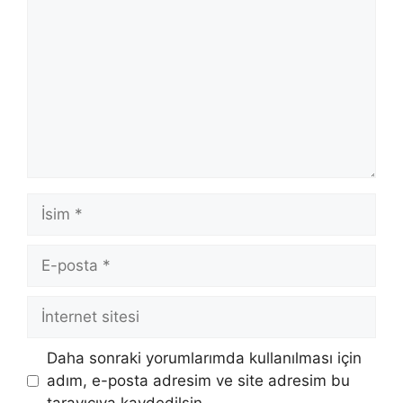
İsim
E-
posta
İnternet
sitesi
Daha sonraki yorumlarımda kullanılması için
adım, e-posta adresim ve site adresim bu