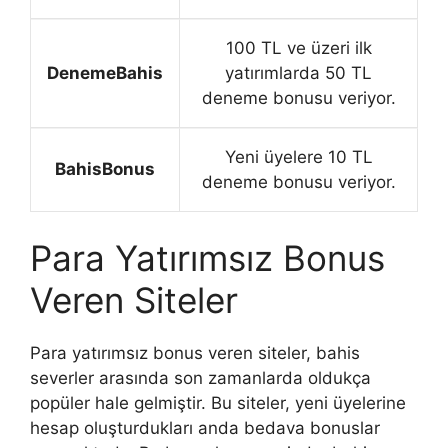
100 TL ve üzeri ilk
DenemeBahis
yatırımlarda 50 TL
deneme bonusu veriyor.
Yeni üyelere 10 TL
BahisBonus
deneme bonusu veriyor.
Para Yatırımsız Bonus
Veren Siteler
Para yatırımsız bonus veren siteler, bahis
severler arasında son zamanlarda oldukça
popüler hale gelmiştir. Bu siteler, yeni üyelerine
hesap oluşturdukları anda bedava bonuslar