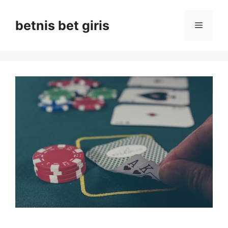
İçeriğe
atla
betnis bet giris
Menü