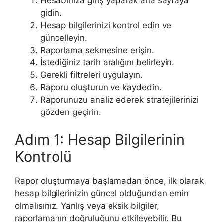
Hesabınıza giriş yaparak ana sayfaya
gidin.
Hesap bilgilerinizi kontrol edin ve
güncelleyin.
Raporlama sekmesine erişin.
İstediğiniz tarih aralığını belirleyin.
Gerekli filtreleri uygulayın.
Raporu oluşturun ve kaydedin.
Raporunuzu analiz ederek stratejilerinizi
gözden geçirin.
Adım 1: Hesap Bilgilerinin
Kontrolü
Rapor oluşturmaya başlamadan önce, ilk olarak
hesap bilgilerinizin güncel olduğundan emin
olmalısınız. Yanlış veya eksik bilgiler,
raporlamanın doğruluğunu etkileyebilir. Bu