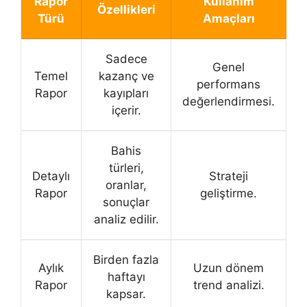
Rapor
Kullanım
Özellikleri
Türü
Amaçları
Sadece
Genel
Temel
kazanç ve
performans
Rapor
kayıpları
değerlendirmesi.
içerir.
Bahis
türleri,
Detaylı
Strateji
oranlar,
Rapor
geliştirme.
sonuçlar
analiz edilir.
Birden fazla
Aylık
Uzun dönem
haftayı
Rapor
trend analizi.
kapsar.