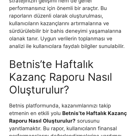
stratejinizin gelişimi hem de genel
performansınız için önemli bir araçtır. Bu
raporların düzenli olarak oluşturulması,
kullanıcıların kazançlarını artırmalarına ve
sürdürülebilir bir bahis deneyimi yaşamalarına
olanak tanır. Uygun verilerin toplanması ve
analizi ile kullanıcılara faydalı bilgiler sunulabilir.
Betnis’te Haftalık
Kazanç Raporu Nasıl
Oluşturulur?
Betnis platformunda, kazanımlarınızı takip
etmenin en etkili yolu
Betnis’te Haftalık Kazanç
Raporu Nasıl Oluşturulur?
sorusunu
yanıtlamaktır. Bu rapor, kullanıcıların finansal