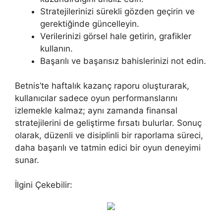
Stratejilerinizi sürekli gözden geçirin ve
gerektiğinde güncelleyin.
Verilerinizi görsel hale getirin, grafikler
kullanın.
Başarılı ve başarısız bahislerinizi not edin.
Betnis’te haftalık kazanç raporu oluşturarak,
kullanıcılar sadece oyun performanslarını
izlemekle kalmaz; aynı zamanda finansal
stratejilerini de geliştirme fırsatı bulurlar. Sonuç
olarak, düzenli ve disiplinli bir raporlama süreci,
daha başarılı ve tatmin edici bir oyun deneyimi
sunar.
İlgini Çekebilir: