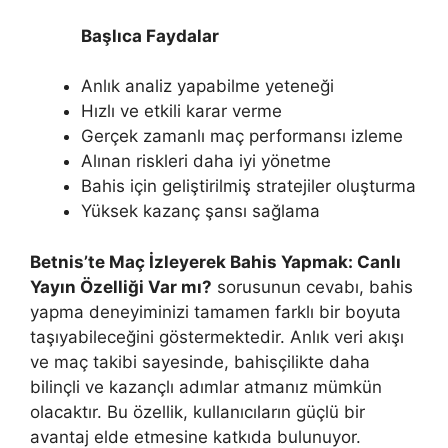
Başlıca Faydalar
Anlık analiz yapabilme yeteneği
Hızlı ve etkili karar verme
Gerçek zamanlı maç performansı izleme
Alınan riskleri daha iyi yönetme
Bahis için geliştirilmiş stratejiler oluşturma
Yüksek kazanç şansı sağlama
Betnis’te Maç İzleyerek Bahis Yapmak: Canlı
Yayın Özelliği Var mı?
sorusunun cevabı, bahis
yapma deneyiminizi tamamen farklı bir boyuta
taşıyabileceğini göstermektedir. Anlık veri akışı
ve maç takibi sayesinde, bahisçilikte daha
bilinçli ve kazançlı adımlar atmanız mümkün
olacaktır. Bu özellik, kullanıcıların güçlü bir
avantaj elde etmesine katkıda bulunuyor.