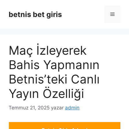
İçeriğe
atla
betnis bet giris
Menü
Maç İzleyerek
Bahis Yapmanın
Betnis’teki Canlı
Yayın Özelliği
Temmuz 21, 2025
yazar
admin