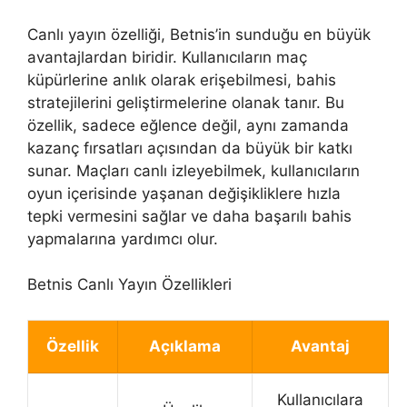
Canlı yayın özelliği, Betnis’in sunduğu en büyük
avantajlardan biridir. Kullanıcıların maç
küpürlerine anlık olarak erişebilmesi, bahis
stratejilerini geliştirmelerine olanak tanır. Bu
özellik, sadece eğlence değil, aynı zamanda
kazanç fırsatları açısından da büyük bir katkı
sunar. Maçları canlı izleyebilmek, kullanıcıların
oyun içerisinde yaşanan değişikliklere hızla
tepki vermesini sağlar ve daha başarılı bahis
yapmalarına yardımcı olur.
Betnis Canlı Yayın Özellikleri
Özellik
Açıklama
Avantaj
Kullanıcılara