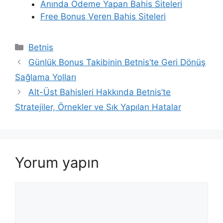
Anında Ödeme Yapan Bahis Siteleri
Free Bonus Veren Bahis Siteleri
Kategoriler
Betnis
Günlük Bonus Takibinin Betnis’te Geri Dönüş
Sağlama Yolları
Alt-Üst Bahisleri Hakkında Betnis’te
Stratejiler, Örnekler ve Sık Yapılan Hatalar
Yorum yapın
Yorum