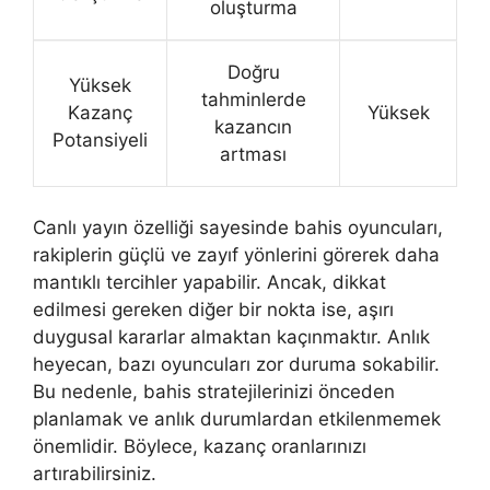
oluşturma
Doğru
Yüksek
tahminlerde
Kazanç
Yüksek
kazancın
Potansiyeli
artması
Canlı yayın özelliği sayesinde bahis oyuncuları,
rakiplerin güçlü ve zayıf yönlerini görerek daha
mantıklı tercihler yapabilir. Ancak, dikkat
edilmesi gereken diğer bir nokta ise, aşırı
duygusal kararlar almaktan kaçınmaktır. Anlık
heyecan, bazı oyuncuları zor duruma sokabilir.
Bu nedenle, bahis stratejilerinizi önceden
planlamak ve anlık durumlardan etkilenmemek
önemlidir. Böylece, kazanç oranlarınızı
artırabilirsiniz.