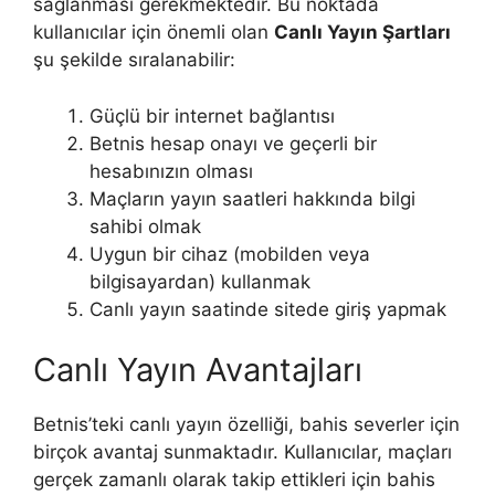
sağlanması gerekmektedir. Bu noktada
kullanıcılar için önemli olan
Canlı Yayın Şartları
şu şekilde sıralanabilir:
Güçlü bir internet bağlantısı
Betnis hesap onayı ve geçerli bir
hesabınızın olması
Maçların yayın saatleri hakkında bilgi
sahibi olmak
Uygun bir cihaz (mobilden veya
bilgisayardan) kullanmak
Canlı yayın saatinde sitede giriş yapmak
Canlı Yayın Avantajları
Betnis’teki canlı yayın özelliği, bahis severler için
birçok avantaj sunmaktadır. Kullanıcılar, maçları
gerçek zamanlı olarak takip ettikleri için bahis