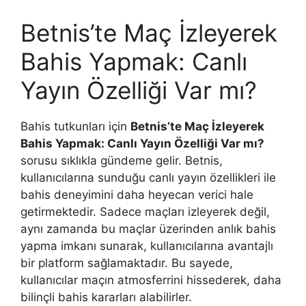
Betnis’te Maç İzleyerek
Bahis Yapmak: Canlı
Yayın Özelliği Var mı?
Bahis tutkunları için
Betnis’te Maç İzleyerek
Bahis Yapmak: Canlı Yayın Özelliği Var mı?
sorusu sıklıkla gündeme gelir. Betnis,
kullanıcılarına sunduğu canlı yayın özellikleri ile
bahis deneyimini daha heyecan verici hale
getirmektedir. Sadece maçları izleyerek değil,
aynı zamanda bu maçlar üzerinden anlık bahis
yapma imkanı sunarak, kullanıcılarına avantajlı
bir platform sağlamaktadır. Bu sayede,
kullanıcılar maçın atmosferrini hissederek, daha
bilinçli bahis kararları alabilirler.