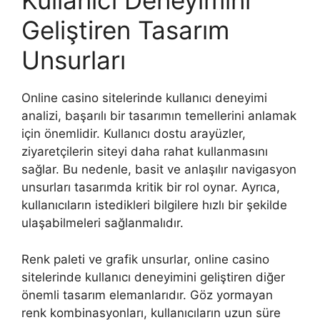
Kullanıcı Deneyimini
Geliştiren Tasarım
Unsurları
Online casino sitelerinde kullanıcı deneyimi
analizi, başarılı bir tasarımın temellerini anlamak
için önemlidir. Kullanıcı dostu arayüzler,
ziyaretçilerin siteyi daha rahat kullanmasını
sağlar. Bu nedenle, basit ve anlaşılır navigasyon
unsurları tasarımda kritik bir rol oynar. Ayrıca,
kullanıcıların istedikleri bilgilere hızlı bir şekilde
ulaşabilmeleri sağlanmalıdır.
Renk paleti ve grafik unsurlar, online casino
sitelerinde kullanıcı deneyimini geliştiren diğer
önemli tasarım elemanlarıdır. Göz yormayan
renk kombinasyonları, kullanıcıların uzun süre