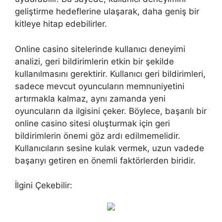
geliştirme hedeflerine ulaşarak, daha geniş bir
kitleye hitap edebilirler.
Online casino sitelerinde kullanıcı deneyimi
analizi, geri bildirimlerin etkin bir şekilde
kullanılmasını gerektirir. Kullanıcı geri bildirimleri,
sadece mevcut oyuncuların memnuniyetini
artırmakla kalmaz, aynı zamanda yeni
oyuncuların da ilgisini çeker. Böylece, başarılı bir
online casino sitesi oluşturmak için geri
bildirimlerin önemi göz ardı edilmemelidir.
Kullanıcıların sesine kulak vermek, uzun vadede
başarıyı getiren en önemli faktörlerden biridir.
İlgini Çekebilir: