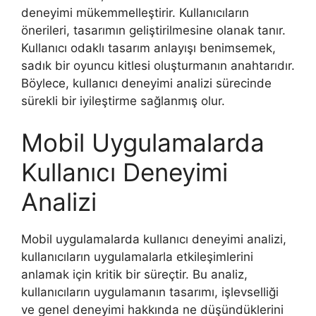
deneyimi mükemmelleştirir. Kullanıcıların
önerileri, tasarımın geliştirilmesine olanak tanır.
Kullanıcı odaklı tasarım anlayışı benimsemek,
sadık bir oyuncu kitlesi oluşturmanın anahtarıdır.
Böylece, kullanıcı deneyimi analizi sürecinde
sürekli bir iyileştirme sağlanmış olur.
Mobil Uygulamalarda
Kullanıcı Deneyimi
Analizi
Mobil uygulamalarda kullanıcı deneyimi analizi,
kullanıcıların uygulamalarla etkileşimlerini
anlamak için kritik bir süreçtir. Bu analiz,
kullanıcıların uygulamanın tasarımı, işlevselliği
ve genel deneyimi hakkında ne düşündüklerini