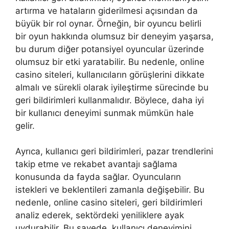
artırma ve hataların giderilmesi açısından da
büyük bir rol oynar. Örneğin, bir oyuncu belirli
bir oyun hakkında olumsuz bir deneyim yaşarsa,
bu durum diğer potansiyel oyuncular üzerinde
olumsuz bir etki yaratabilir. Bu nedenle, online
casino siteleri, kullanıcıların görüşlerini dikkate
almalı ve sürekli olarak iyileştirme sürecinde bu
geri bildirimleri kullanmalıdır. Böylece, daha iyi
bir kullanıcı deneyimi sunmak mümkün hale
gelir.
Ayrıca, kullanıcı geri bildirimleri, pazar trendlerini
takip etme ve rekabet avantajı sağlama
konusunda da fayda sağlar. Oyuncuların
istekleri ve beklentileri zamanla değişebilir. Bu
nedenle, online casino siteleri, geri bildirimleri
analiz ederek, sektördeki yeniliklere ayak
uydurabilir. Bu sayede, kullanıcı deneyimini