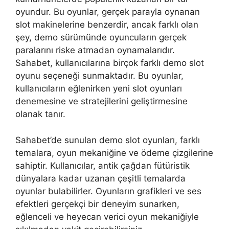
oyundur. Bu oyunlar, gerçek parayla oynanan
slot makinelerine benzerdir, ancak farklı olan
şey, demo sürümünde oyuncuların gerçek
paralarını riske atmadan oynamalarıdır.
Sahabet, kullanıcılarına birçok farklı demo slot
oyunu seçeneği sunmaktadır. Bu oyunlar,
kullanıcıların eğlenirken yeni slot oyunları
denemesine ve stratejilerini geliştirmesine
olanak tanır.
Sahabet’de sunulan demo slot oyunları, farklı
temalara, oyun mekaniğine ve ödeme çizgilerine
sahiptir. Kullanıcılar, antik çağdan fütüristik
dünyalara kadar uzanan çeşitli temalarda
oyunlar bulabilirler. Oyunların grafikleri ve ses
efektleri gerçekçi bir deneyim sunarken,
eğlenceli ve heyecan verici oyun mekaniğiyle