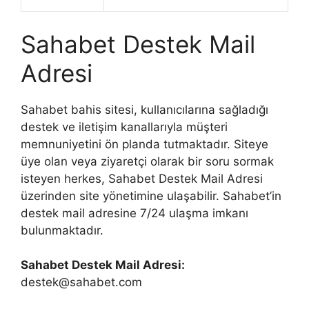
Sahabet Destek Mail
Adresi
Sahabet bahis sitesi, kullanıcılarına sağladığı
destek ve iletişim kanallarıyla müşteri
memnuniyetini ön planda tutmaktadır. Siteye
üye olan veya ziyaretçi olarak bir soru sormak
isteyen herkes, Sahabet Destek Mail Adresi
üzerinden site yönetimine ulaşabilir. Sahabet’in
destek mail adresine 7/24 ulaşma imkanı
bulunmaktadır.
Sahabet Destek Mail Adresi:
destek@sahabet.com