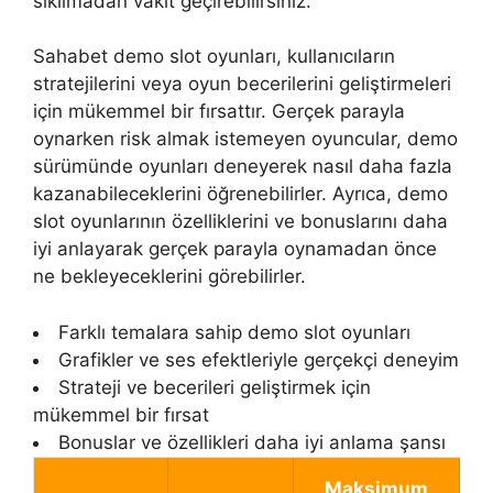
sıkılmadan vakit geçirebilirsiniz.
Sahabet demo slot oyunları, kullanıcıların
stratejilerini veya oyun becerilerini geliştirmeleri
için mükemmel bir fırsattır. Gerçek parayla
oynarken risk almak istemeyen oyuncular, demo
sürümünde oyunları deneyerek nasıl daha fazla
kazanabileceklerini öğrenebilirler. Ayrıca, demo
slot oyunlarının özelliklerini ve bonuslarını daha
iyi anlayarak gerçek parayla oynamadan önce
ne bekleyeceklerini görebilirler.
Farklı temalara sahip demo slot oyunları
Grafikler ve ses efektleriyle gerçekçi deneyim
Strateji ve becerileri geliştirmek için
mükemmel bir fırsat
Bonuslar ve özellikleri daha iyi anlama şansı
Maksimum