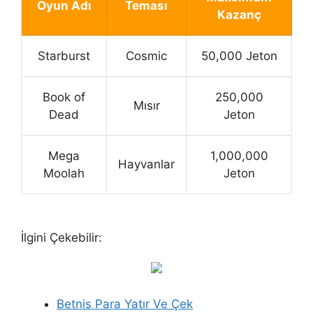
Oyun Adı
Teması
Kazanç
Starburst
Cosmic
50,000 Jeton
Book of
250,000
Mısır
Dead
Jeton
Mega
1,000,000
Hayvanlar
Moolah
Jeton
İlgini Çekebilir:
Betnis Para Yatır Ve Çek