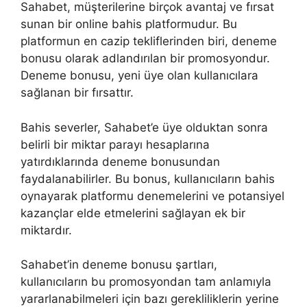
Sahabet, müşterilerine birçok avantaj ve fırsat
sunan bir online bahis platformudur. Bu
platformun en cazip tekliflerinden biri, deneme
bonusu olarak adlandırılan bir promosyondur.
Deneme bonusu, yeni üye olan kullanıcılara
sağlanan bir fırsattır.
Bahis severler, Sahabet’e üye olduktan sonra
belirli bir miktar parayı hesaplarına
yatırdıklarında deneme bonusundan
faydalanabilirler. Bu bonus, kullanıcıların bahis
oynayarak platformu denemelerini ve potansiyel
kazançlar elde etmelerini sağlayan ek bir
miktardır.
Sahabet’in deneme bonusu şartları,
kullanıcıların bu promosyondan tam anlamıyla
yararlanabilmeleri için bazı gerekliliklerin yerine