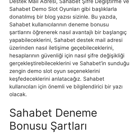
Destek Mail Adresi, Sahabet Şifre Değiştirme ve
Sahabet Demo Slot Oyunları gibi başlıklarla
donatılmış bir blog yazısı sizinle. Bu yazıda,
Sahabet kullanıcılarının deneme bonusu
şartlarını öğrenerek nasıl avantajlı bir başlangıç
yapabileceklerini, Sahabet destek mail adresi
üzerinden nasıl iletişime geçebileceklerini,
hesaplarının güvenliği için nasıl şifre değişikliği
gerçekleştirebileceklerini ve Sahabet’in sunduğu
zengin demo slot oyun seçeneklerini
keşfedeceklerini anlatacağız. Sahabet
kullanıcıları için önemli ve bilgilendirici bir yazı
olacak.
Sahabet Deneme
Bonusu Şartları