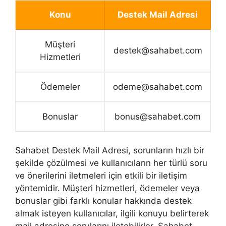
Konu
Destek Mail Adresi
Müşteri
destek@sahabet.com
Hizmetleri
Ödemeler
odeme@sahabet.com
Bonuslar
bonus@sahabet.com
Sahabet Destek Mail Adresi, sorunların hızlı bir
şekilde çözülmesi ve kullanıcıların her türlü soru
ve önerilerini iletmeleri için etkili bir iletişim
yöntemidir. Müşteri hizmetleri, ödemeler veya
bonuslar gibi farklı konular hakkında destek
almak isteyen kullanıcılar, ilgili konuyu belirterek