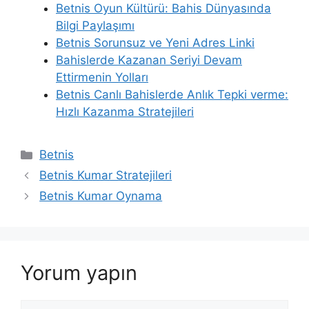
Betnis Oyun Kültürü: Bahis Dünyasında
Bilgi Paylaşımı
Betnis Sorunsuz ve Yeni Adres Linki
Bahislerde Kazanan Seriyi Devam
Ettirmenin Yolları
Betnis Canlı Bahislerde Anlık Tepki verme:
Hızlı Kazanma Stratejileri
Kategoriler
Betnis
Betnis Kumar Stratejileri
Betnis Kumar Oynama
Yorum yapın
Yorum