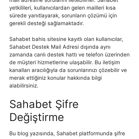
mail adresine sorularını iletebilirler. Sahabet
yetkilileri, kullanıcılardan gelen mailleri kısa
sürede yanıtlayarak, sorunların çözümü için
gerekli desteği sağlamaktadır.
Sahabet bahis sitesine kayıtlı olan kullanıcılar,
Sahabet Destek Mail Adresi dışında aynı
zamanda canlı destek hattı ve telefon üzerinden
de müşteri hizmetlerine ulaşabilir. Bu iletişim
kanalları aracılığıyla da sorunlarınızı çözebilir ve
merak ettiğiniz konular hakkında bilgi
alabilirsiniz.
Sahabet Şifre
Değiştirme
Bu blog yazısında, Sahabet platformunda şifre