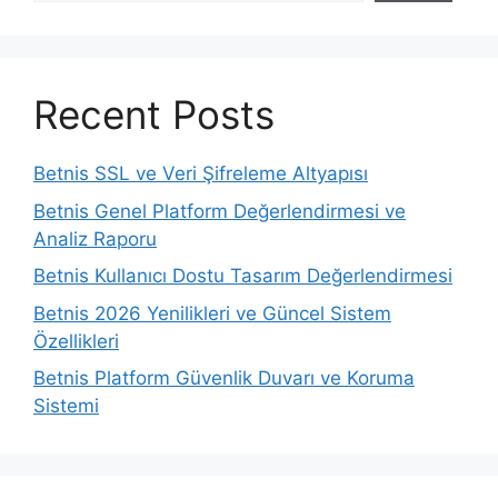
Recent Posts
Betnis SSL ve Veri Şifreleme Altyapısı
Betnis Genel Platform Değerlendirmesi ve
Analiz Raporu
Betnis Kullanıcı Dostu Tasarım Değerlendirmesi
Betnis 2026 Yenilikleri ve Güncel Sistem
Özellikleri
Betnis Platform Güvenlik Duvarı ve Koruma
Sistemi