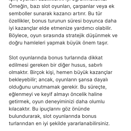
Örneğin, bazı slot oyunları, çarpanlar veya ek
semboller sunarak kazancı artırır. Bu tür
özellikler, bonus turunun süresi boyunca daha
iyi kazançlar elde etmenize yardımcı olabilir.
Böylece, oyun sırasında stratejik düşünmek ve
doğru hamleleri yapmak büyük önem taşır.
Slot oyunlarında bonus turlarında dikkat
edilmesi gereken bir diğer husus, sabırlı
olmaktır. Birçok kişi, hemen büyük kazançlar
bekleyebilir; ancak, oyunların şansa dayalı
olduğunu unutmamak gerekir. Bu süreçte,
eğlenmeyi ve keyif almayı öncelik haline
getirmek, oyun deneyiminizi daha olumlu
kılacaktır. Bu ipuçlarını göz önünde
bulundurarak, slot oyunlarında bonus
turlarından en iyi şekilde yararlanabilirsiniz.