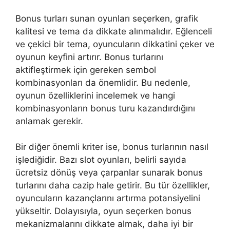
Bonus turları sunan oyunları seçerken, grafik
kalitesi ve tema da dikkate alınmalıdır. Eğlenceli
ve çekici bir tema, oyuncuların dikkatini çeker ve
oyunun keyfini artırır. Bonus turlarını
aktifleştirmek için gereken sembol
kombinasyonları da önemlidir. Bu nedenle,
oyunun özelliklerini incelemek ve hangi
kombinasyonların bonus turu kazandırdığını
anlamak gerekir.
Bir diğer önemli kriter ise, bonus turlarının nasıl
işlediğidir. Bazı slot oyunları, belirli sayıda
ücretsiz dönüş veya çarpanlar sunarak bonus
turlarını daha cazip hale getirir. Bu tür özellikler,
oyuncuların kazançlarını artırma potansiyelini
yükseltir. Dolayısıyla, oyun seçerken bonus
mekanizmalarını dikkate almak, daha iyi bir