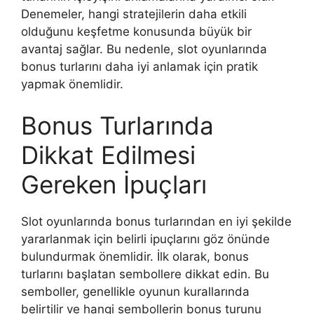
Denemeler, hangi stratejilerin daha etkili
olduğunu keşfetme konusunda büyük bir
avantaj sağlar. Bu nedenle, slot oyunlarında
bonus turlarını daha iyi anlamak için pratik
yapmak önemlidir.
Bonus Turlarında
Dikkat Edilmesi
Gereken İpuçları
Slot oyunlarında bonus turlarından en iyi şekilde
yararlanmak için belirli ipuçlarını göz önünde
bulundurmak önemlidir. İlk olarak, bonus
turlarını başlatan sembollere dikkat edin. Bu
semboller, genellikle oyunun kurallarında
belirtilir ve hangi sembollerin bonus turunu