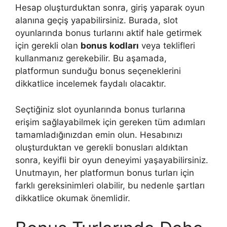
Hesap oluşturduktan sonra, giriş yaparak oyun
alanına geçiş yapabilirsiniz. Burada, slot
oyunlarında bonus turlarını aktif hale getirmek
için gerekli olan
bonus kodları
veya teklifleri
kullanmanız gerekebilir. Bu aşamada,
platformun sunduğu bonus seçeneklerini
dikkatlice incelemek faydalı olacaktır.
Seçtiğiniz slot oyunlarında bonus turlarına
erişim sağlayabilmek için gereken tüm adımları
tamamladığınızdan emin olun. Hesabınızı
oluşturduktan ve gerekli bonusları aldıktan
sonra, keyifli bir oyun deneyimi yaşayabilirsiniz.
Unutmayın, her platformun bonus turları için
farklı gereksinimleri olabilir, bu nedenle şartları
dikkatlice okumak önemlidir.