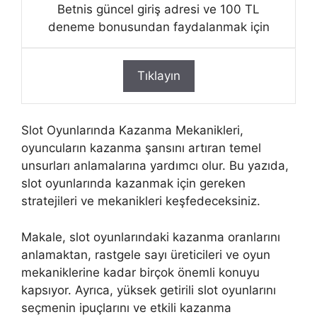
Betnis güncel giriş adresi ve 100 TL
deneme bonusundan faydalanmak için
Tıklayın
Slot Oyunlarında Kazanma Mekanikleri,
oyuncuların kazanma şansını artıran temel
unsurları anlamalarına yardımcı olur. Bu yazıda,
slot oyunlarında kazanmak için gereken
stratejileri ve mekanikleri keşfedeceksiniz.
Makale, slot oyunlarındaki kazanma oranlarını
anlamaktan, rastgele sayı üreticileri ve oyun
mekaniklerine kadar birçok önemli konuyu
kapsıyor. Ayrıca, yüksek getirili slot oyunlarını
seçmenin ipuçlarını ve etkili kazanma