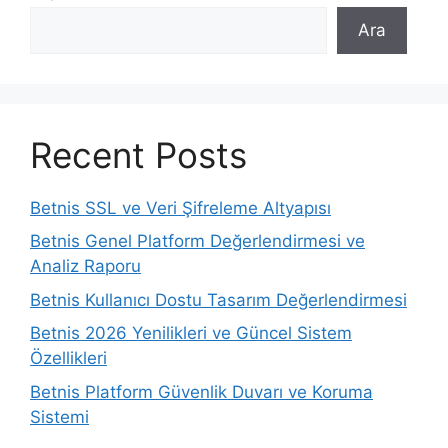
Ara
Recent Posts
Betnis SSL ve Veri Şifreleme Altyapısı
Betnis Genel Platform Değerlendirmesi ve
Analiz Raporu
Betnis Kullanıcı Dostu Tasarım Değerlendirmesi
Betnis 2026 Yenilikleri ve Güncel Sistem
Özellikleri
Betnis Platform Güvenlik Duvarı ve Koruma
Sistemi