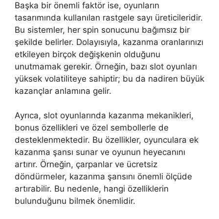
Başka bir önemli faktör ise, oyunların
tasarımında kullanılan rastgele sayı üreticileridir.
Bu sistemler, her spin sonucunu bağımsız bir
şekilde belirler. Dolayısıyla, kazanma oranlarınızı
etkileyen birçok değişkenin olduğunu
unutmamak gerekir. Örneğin, bazı slot oyunları
yüksek volatiliteye sahiptir; bu da nadiren büyük
kazançlar anlamına gelir.
Ayrıca, slot oyunlarında kazanma mekanikleri,
bonus özellikleri ve özel sembollerle de
desteklenmektedir. Bu özellikler, oyunculara ek
kazanma şansı sunar ve oyunun heyecanını
artırır. Örneğin, çarpanlar ve ücretsiz
döndürmeler, kazanma şansını önemli ölçüde
artırabilir. Bu nedenle, hangi özelliklerin
bulunduğunu bilmek önemlidir.