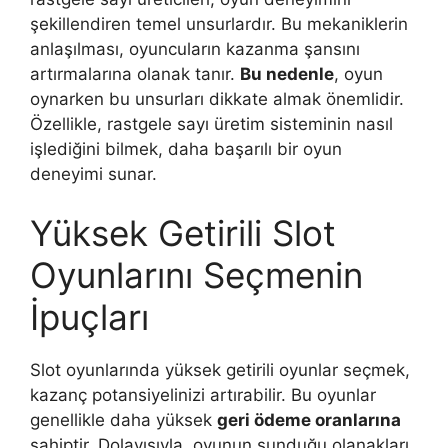
şekillendiren temel unsurlardır. Bu mekaniklerin
anlaşılması, oyuncuların kazanma şansını
artırmalarına olanak tanır.
Bu nedenle
, oyun
oynarken bu unsurları dikkate almak önemlidir.
Özellikle, rastgele sayı üretim sisteminin nasıl
işlediğini bilmek, daha başarılı bir oyun
deneyimi sunar.
Yüksek Getirili Slot
Oyunlarını Seçmenin
İpuçları
Slot oyunlarında yüksek getirili oyunlar seçmek,
kazanç potansiyelinizi artırabilir. Bu oyunlar
genellikle daha yüksek
geri ödeme oranlarına
sahiptir. Dolayısıyla, oyunun sunduğu olanakları