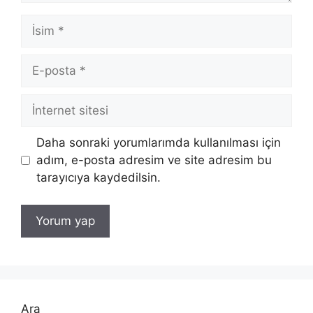
İsim
E-
posta
İnternet
sitesi
Daha sonraki yorumlarımda kullanılması için
adım, e-posta adresim ve site adresim bu
tarayıcıya kaydedilsin.
Ara