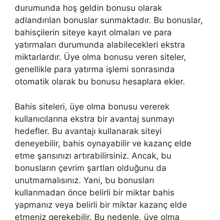
durumunda hoş geldin bonusu olarak
adlandırılan bonuslar sunmaktadır. Bu bonuslar,
bahisçilerin siteye kayıt olmaları ve para
yatırmaları durumunda alabilecekleri ekstra
miktarlardır. Üye olma bonusu veren siteler,
genellikle para yatırma işlemi sonrasında
otomatik olarak bu bonusu hesaplara ekler.
Bahis siteleri, üye olma bonusu vererek
kullanıcılarına ekstra bir avantaj sunmayı
hedefler. Bu avantajı kullanarak siteyi
deneyebilir, bahis oynayabilir ve kazanç elde
etme şansınızı artırabilirsiniz. Ancak, bu
bonusların çevrim şartları olduğunu da
unutmamalısınız. Yani, bu bonusları
kullanmadan önce belirli bir miktar bahis
yapmanız veya belirli bir miktar kazanç elde
etmeniz gerekebilir. Bu nedenle, üye olma