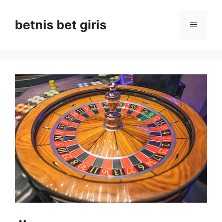
İçeriğe
atla
betnis bet giris
Menü