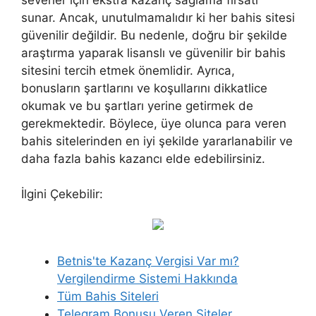
sunar. Ancak, unutulmamalıdır ki her bahis sitesi
güvenilir değildir. Bu nedenle, doğru bir şekilde
araştırma yaparak lisanslı ve güvenilir bir bahis
sitesini tercih etmek önemlidir. Ayrıca,
bonusların şartlarını ve koşullarını dikkatlice
okumak ve bu şartları yerine getirmek de
gerekmektedir. Böylece, üye olunca para veren
bahis sitelerinden en iyi şekilde yararlanabilir ve
daha fazla bahis kazancı elde edebilirsiniz.
İlgini Çekebilir:
Betnis'te Kazanç Vergisi Var mı?
Vergilendirme Sistemi Hakkında
Tüm Bahis Siteleri
Telegram Bonusu Veren Siteler