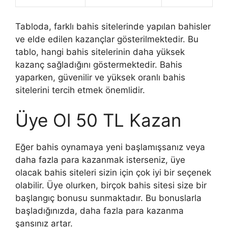
Tabloda, farklı bahis sitelerinde yapılan bahisler
ve elde edilen kazançlar gösterilmektedir. Bu
tablo, hangi bahis sitelerinin daha yüksek
kazanç sağladığını göstermektedir. Bahis
yaparken, güvenilir ve yüksek oranlı bahis
sitelerini tercih etmek önemlidir.
Üye Ol 50 TL Kazan
Eğer bahis oynamaya yeni başlamışsanız veya
daha fazla para kazanmak isterseniz, üye
olacak bahis siteleri sizin için çok iyi bir seçenek
olabilir. Üye olurken, birçok bahis sitesi size bir
başlangıç bonusu sunmaktadır. Bu bonuslarla
başladığınızda, daha fazla para kazanma
şansınız artar.