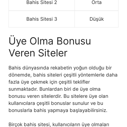
Bahis Sitesi 2
Orta
Bahis Sitesi 3
Düşük
Üye Olma Bonusu
Veren Siteler
Bahis dünyasında rekabetin yoğun olduğu bir
dönemde, bahis siteleri çeşitli yöntemlerle daha
fazla üye çekmek için çeşitli teklifler
sunmaktadır. Bunlardan biri de üye olma
bonusu veren sitelerdir. Bu sitelere üye olan
kullanıcılara çeşitli bonuslar sunulur ve bu
bonuslarla bahis yapmaya başlayabilirsiniz.
Birçok bahis sitesi, kullanıcıların üye olmaları