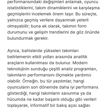
performansındaki değişimleri anlamak, oyuncu
istatistiklerini, takım dinamiklerini ve karşılaşma
geçmişlerini incelemek önem taşır. Bu süreçte,
yalnızca geçmiş verilere dayanmak yeterli
olmayabilir; buna ek olarak, takımın form
durumunu ve gelişim trendlerini de göz önünde
bulundurmak gerekir.
Ayrıca, bahislerde yükselen takımları
belirlemenin etkili yolları arasında analitik
araçların kullanılması da bulunur. Modern
teknolojinin sunduğu çeşitli analiz programları,
takımların performansını ölçmekte yardımcı
olabilir. Örneğin, bu tür yazılımlar, hangi
oyuncuların son dönemde daha iyi performans
gösterdiği, hangi takımların savunma ya da
hücumda ne kadar başarılı olduğu gibi verileri
toplayarak, informatif bir bakış açısı sağlar.