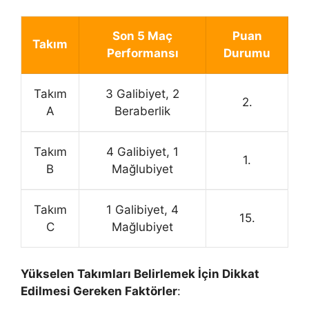
Son 5 Maç
Puan
Takım
Performansı
Durumu
Takım
3 Galibiyet, 2
2.
A
Beraberlik
Takım
4 Galibiyet, 1
1.
B
Mağlubiyet
Takım
1 Galibiyet, 4
15.
C
Mağlubiyet
Yükselen Takımları Belirlemek İçin Dikkat
Edilmesi Gereken Faktörler
: