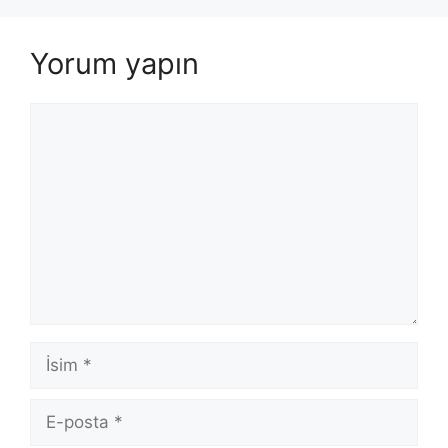
Yorum yapın
Yorum
İsim
E-
posta