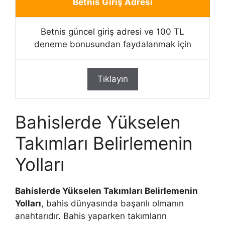
Betnis Giriş Adresi
Betnis güncel giriş adresi ve 100 TL
deneme bonusundan faydalanmak için
Tıklayın
Bahislerde Yükselen
Takımları Belirlemenin
Yolları
Bahislerde Yükselen Takımları Belirlemenin
Yolları
, bahis dünyasında başarılı olmanın
anahtarıdır. Bahis yaparken takımların