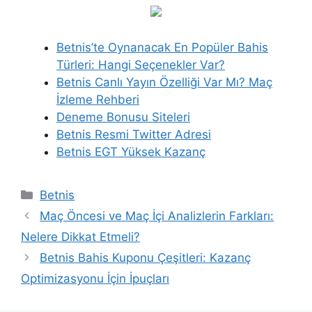
Betnis’te Oynanacak En Popüler Bahis
Türleri: Hangi Seçenekler Var?
Betnis Canlı Yayın Özelliği Var Mı? Maç
İzleme Rehberi
Deneme Bonusu Siteleri
Betnis Resmi Twitter Adresi
Betnis EGT Yüksek Kazanç
Kategoriler
Betnis
Maç Öncesi ve Maç İçi Analizlerin Farkları:
Nelere Dikkat Etmeli?
Betnis Bahis Kuponu Çeşitleri: Kazanç
Optimizasyonu İçin İpuçları