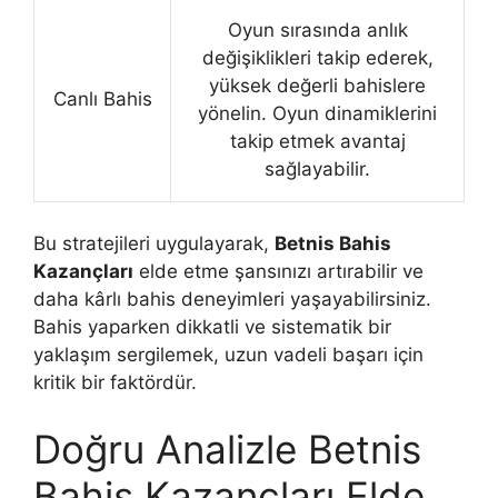
Oyun sırasında anlık
değişiklikleri takip ederek,
yüksek değerli bahislere
Canlı Bahis
yönelin. Oyun dinamiklerini
takip etmek avantaj
sağlayabilir.
Bu stratejileri uygulayarak,
Betnis Bahis
Kazançları
elde etme şansınızı artırabilir ve
daha kârlı bahis deneyimleri yaşayabilirsiniz.
Bahis yaparken dikkatli ve sistematik bir
yaklaşım sergilemek, uzun vadeli başarı için
kritik bir faktördür.
Doğru Analizle Betnis
Bahis Kazançları Elde