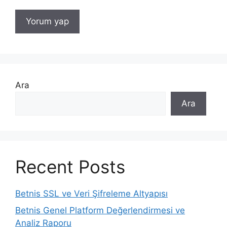
Ara
Ara
Recent Posts
Betnis SSL ve Veri Şifreleme Altyapısı
Betnis Genel Platform Değerlendirmesi ve
Analiz Raporu