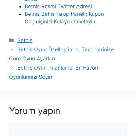
Betnis Resmi Twitter Adresi
Betnis Bahis Takip Paneli: Kupon
Geçmişinizi Kolayca İnceleyin
Kategoriler
Betnis
Betnis Oyun Özelleştirme: Tercihlerinize
Göre Oyun Ayarları
Betnis Oyun Puanlama: En Favori
Oyunlarınızı Seçin
Yorum yapın
Yorum