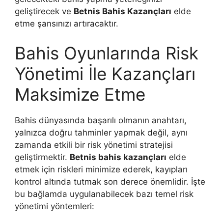
geliştirecek ve
Betnis Bahis Kazançları
elde
etme şansınızı artıracaktır.
Bahis Oyunlarında Risk
Yönetimi İle Kazançları
Maksimize Etme
Bahis dünyasında başarılı olmanın anahtarı,
yalnızca doğru tahminler yapmak değil, aynı
zamanda etkili bir risk yönetimi stratejisi
geliştirmektir.
Betnis bahis kazançları
elde
etmek için riskleri minimize ederek, kayıpları
kontrol altında tutmak son derece önemlidir. İşte
bu bağlamda uygulanabilecek bazı temel risk
yönetimi yöntemleri: