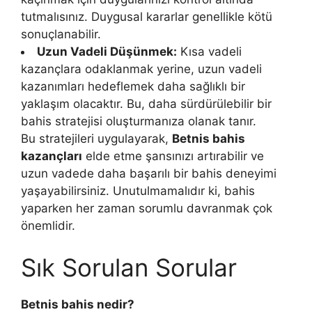
tutmalısınız. Duygusal kararlar genellikle kötü
sonuçlanabilir.
Uzun Vadeli Düşünmek:
Kısa vadeli
kazançlara odaklanmak yerine, uzun vadeli
kazanımları hedeflemek daha sağlıklı bir
yaklaşım olacaktır. Bu, daha sürdürülebilir bir
bahis stratejisi oluşturmanıza olanak tanır.
Bu stratejileri uygulayarak,
Betnis bahis
kazançları
elde etme şansınızı artırabilir ve
uzun vadede daha başarılı bir bahis deneyimi
yaşayabilirsiniz. Unutulmamalıdır ki, bahis
yaparken her zaman sorumlu davranmak çok
önemlidir.
Sık Sorulan Sorular
Betnis bahis nedir?