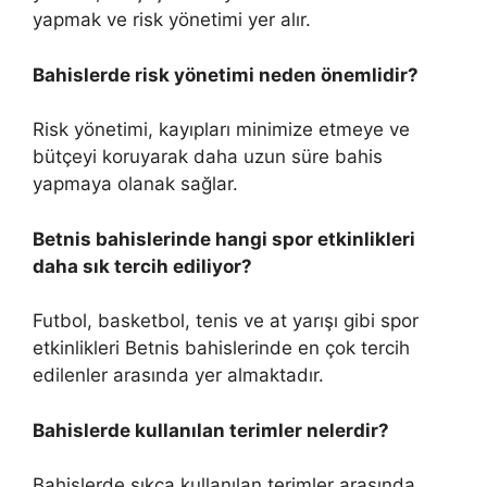
yapmak ve risk yönetimi yer alır.
Bahislerde risk yönetimi neden önemlidir?
Risk yönetimi, kayıpları minimize etmeye ve
bütçeyi koruyarak daha uzun süre bahis
yapmaya olanak sağlar.
Betnis bahislerinde hangi spor etkinlikleri
daha sık tercih ediliyor?
Futbol, basketbol, tenis ve at yarışı gibi spor
etkinlikleri Betnis bahislerinde en çok tercih
edilenler arasında yer almaktadır.
Bahislerde kullanılan terimler nelerdir?
Bahislerde sıkça kullanılan terimler arasında