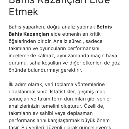
Etmek
Bahis yaparken, doğru analiz yapmak
Betnis
Bahis Kazançları
elde etmenin en kritik
öğelerinden biridir. Analiz süreci, sadece
takımların ve oyuncuların performansını
incelemekle kalmaz, aynı zamanda maçın hava
durumu, saha koşulları ve diğer etkenleri de göz
önünde bulundurmayı gerektirir.
İlk adım olarak, veri toplama yöntemlerine
odaklanmalısınız. İstatistikler, geçmiş maç
sonuçları ve takım form durumları gibi veriler
analizlerinizin temelini oluşturur. Özellikle,
takımların ev sahibi veya deplasman
performanslarını karşılaştırmak büyük önem
taşır. Bu verileri düzenli olarak güncelleyerek,