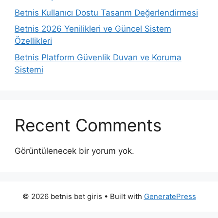
Betnis Kullanıcı Dostu Tasarım Değerlendirmesi
Betnis 2026 Yenilikleri ve Güncel Sistem
Özellikleri
Betnis Platform Güvenlik Duvarı ve Koruma
Sistemi
Recent Comments
Görüntülenecek bir yorum yok.
© 2026 betnis bet giris
• Built with
GeneratePress