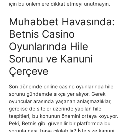
için bu önlemlere dikkat etmeyi unutmayın.
Muhabbet Havasında:
Betnis Casino
Oyunlarında Hile
Sorunu ve Kanuni
Çerçeve
Son dönemde online casino oyunlarında hile
sorunu gündemde sıkça yer alıyor. Gerek
oyuncular arasında yaşanan anlaşmazlıklar,
gerekse de siteler üzerinde yapılan hile
tespitleri, bu konunun önemini ortaya koyuyor.
Peki, Betnis gibi güvenilir bir platformda bu
sorunla nasıl başa çıkılabilir? İşte size kanuni