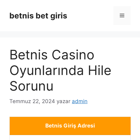
İçeriğe
atla
betnis bet giris
Menü
Betnis Casino
Oyunlarında Hile
Sorunu
Temmuz 22, 2024
yazar
admin
Betnis Giriş Adresi