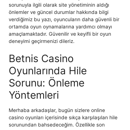
sorunuyla ilgili olarak site yönetiminin aldığı
önlemler ve güncel durumlar hakkında bilgi
verdiğimiz bu yazı, oyuncuların daha güvenli bir
ortamda oyun oynamalarına yardımcı olmayı
amaçlamaktadır. Güvenilir ve keyifli bir oyun
deneyimi geçirmenizi dileriz.
Betnis Casino
Oyunlarında Hile
Sorunu: Önleme
Yöntemleri
Merhaba arkadaşlar, bugün sizlere online
casino oyunları içerisinde sıkça karşılaşılan hile
sorunundan bahsedeceğim. Özellikle son