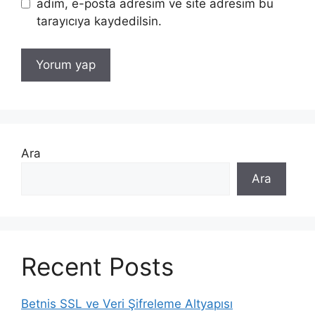
adım, e-posta adresim ve site adresim bu
tarayıcıya kaydedilsin.
Ara
Ara
Recent Posts
Betnis SSL ve Veri Şifreleme Altyapısı