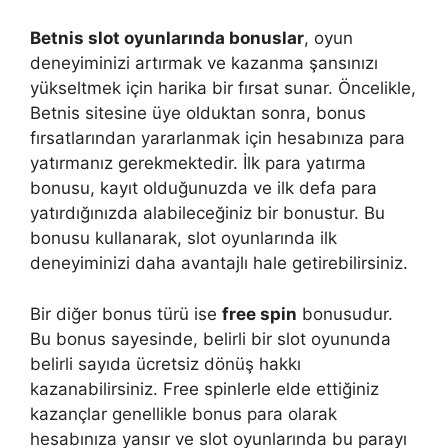
Betnis slot oyunlarında bonuslar
, oyun
deneyiminizi artırmak ve kazanma şansınızı
yükseltmek için harika bir fırsat sunar. Öncelikle,
Betnis sitesine üye olduktan sonra, bonus
fırsatlarından yararlanmak için hesabınıza para
yatırmanız gerekmektedir. İlk para yatırma
bonusu, kayıt olduğunuzda ve ilk defa para
yatırdığınızda alabileceğiniz bir bonustur. Bu
bonusu kullanarak, slot oyunlarında ilk
deneyiminizi daha avantajlı hale getirebilirsiniz.
Bir diğer bonus türü ise
free spin
bonusudur.
Bu bonus sayesinde, belirli bir slot oyununda
belirli sayıda ücretsiz dönüş hakkı
kazanabilirsiniz. Free spinlerle elde ettiğiniz
kazançlar genellikle bonus para olarak
hesabınıza yansır ve slot oyunlarında bu parayı