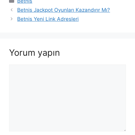
Betnis
Betnis Jackpot Oyunları Kazandırır Mı?
Betnis Yeni Link Adresleri
Yorum yapın
Yorum