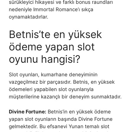
sürükleyici hikayesi ve farklı bonus raundları
nedeniyle Immortal Romance’ı sıkça
oynamaktadırlar.
Betnis’te en yüksek
ödeme yapan slot
oyunu hangisi?
Slot oyunları, kumarhane deneyiminin
vazgeçilmez bir parçasıdır. Betnis, en yüksek
ödemeleri yapabilen slot oyunlarıyla
müşterilerine kazançlı bir deneyim sunmaktadır.
Divine Fortune:
Betnis’in en yüksek ödeme
yapan slot oyunların başında Divine Fortune
gelmektedir. Bu efsanevi Yunan temalı slot