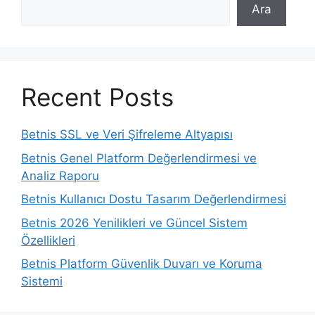
Ara
Recent Posts
Betnis SSL ve Veri Şifreleme Altyapısı
Betnis Genel Platform Değerlendirmesi ve
Analiz Raporu
Betnis Kullanıcı Dostu Tasarım Değerlendirmesi
Betnis 2026 Yenilikleri ve Güncel Sistem
Özellikleri
Betnis Platform Güvenlik Duvarı ve Koruma
Sistemi