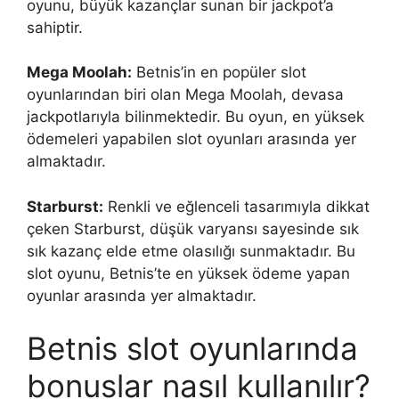
oyunu, büyük kazançlar sunan bir jackpot’a
sahiptir.
Mega Moolah:
Betnis’in en popüler slot
oyunlarından biri olan Mega Moolah, devasa
jackpotlarıyla bilinmektedir. Bu oyun, en yüksek
ödemeleri yapabilen slot oyunları arasında yer
almaktadır.
Starburst:
Renkli ve eğlenceli tasarımıyla dikkat
çeken Starburst, düşük varyansı sayesinde sık
sık kazanç elde etme olasılığı sunmaktadır. Bu
slot oyunu, Betnis’te en yüksek ödeme yapan
oyunlar arasında yer almaktadır.
Betnis slot oyunlarında
bonuslar nasıl kullanılır?