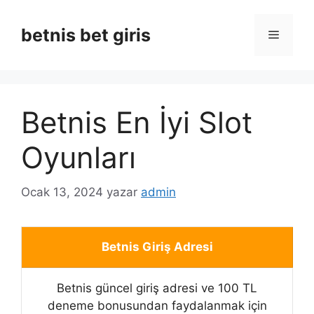
İçeriğe
atla
betnis bet giris
Menü
Betnis En İyi Slot
Oyunları
Ocak 13, 2024
yazar
admin
Betnis Giriş Adresi
Betnis güncel giriş adresi ve 100 TL
deneme bonusundan faydalanmak için