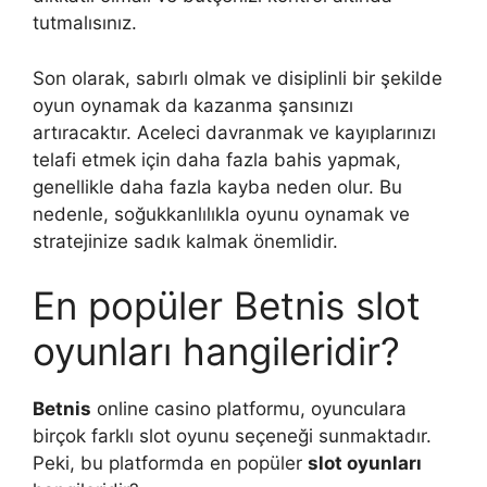
tutmalısınız.
Son olarak, sabırlı olmak ve disiplinli bir şekilde
oyun oynamak da kazanma şansınızı
artıracaktır. Aceleci davranmak ve kayıplarınızı
telafi etmek için daha fazla bahis yapmak,
genellikle daha fazla kayba neden olur. Bu
nedenle, soğukkanlılıkla oyunu oynamak ve
stratejinize sadık kalmak önemlidir.
En popüler Betnis slot
oyunları hangileridir?
Betnis
online casino platformu, oyunculara
birçok farklı slot oyunu seçeneği sunmaktadır.
Peki, bu platformda en popüler
slot oyunları