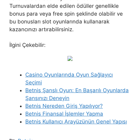
Turnuvalardan elde edilen ödüller genellikle
bonus para veya free spin şeklinde olabilir ve
bu bonusları slot oyunlarında kullanarak
kazancınızı artırabilirsiniz.
İlgini Çekebilir:
Casino Oyunlarında Oyun Sağlayıcı
Seçimi
Betnis Şanslı Oyun: En Başarılı Oyunlarda
Şansınızı Deneyin
Betnis Nereden Giriş Yapılıyor?
Betnis Finansal İşlemler Yapma
Betnis Kullanıcı Arayüzünün Genel Yapısı
Kategoriler