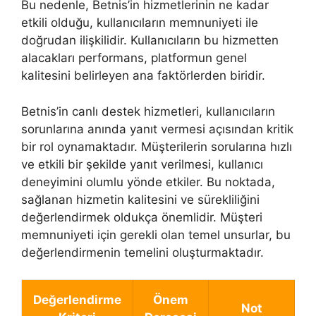
Bu nedenle, Betnis’in hizmetlerinin ne kadar
etkili olduğu, kullanıcıların memnuniyeti ile
doğrudan ilişkilidir. Kullanıcıların bu hizmetten
alacakları performans, platformun genel
kalitesini belirleyen ana faktörlerden biridir.
Betnis’in canlı destek hizmetleri, kullanıcıların
sorunlarına anında yanıt vermesi açısından kritik
bir rol oynamaktadır. Müşterilerin sorularına hızlı
ve etkili bir şekilde yanıt verilmesi, kullanıcı
deneyimini olumlu yönde etkiler. Bu noktada,
sağlanan hizmetin kalitesini ve sürekliliğini
değerlendirmek oldukça önemlidir. Müşteri
memnuniyeti için gerekli olan temel unsurlar, bu
değerlendirmenin temelini oluşturmaktadır.
Değerlendirme
Önem
Not