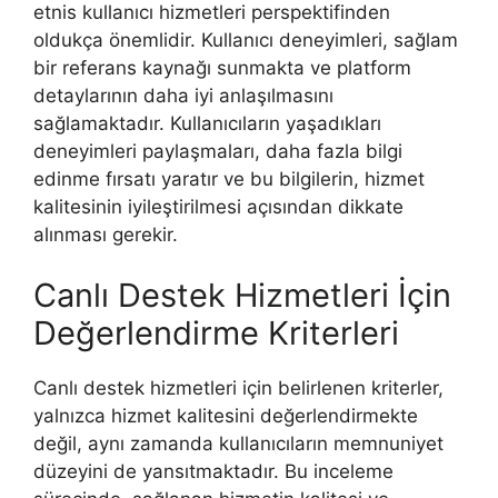
etnis kullanıcı hizmetleri perspektifinden
oldukça önemlidir. Kullanıcı deneyimleri, sağlam
bir referans kaynağı sunmakta ve platform
detaylarının daha iyi anlaşılmasını
sağlamaktadır. Kullanıcıların yaşadıkları
deneyimleri paylaşmaları, daha fazla bilgi
edinme fırsatı yaratır ve bu bilgilerin, hizmet
kalitesinin iyileştirilmesi açısından dikkate
alınması gerekir.
Canlı Destek Hizmetleri İçin
Değerlendirme Kriterleri
Canlı destek hizmetleri için belirlenen kriterler,
yalnızca hizmet kalitesini değerlendirmekte
değil, aynı zamanda kullanıcıların memnuniyet
düzeyini de yansıtmaktadır. Bu inceleme