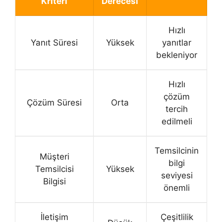
Kriteri
Derecesi
Hızlı
Yanıt Süresi
Yüksek
yanıtlar
bekleniyor
Hızlı
çözüm
Çözüm Süresi
Orta
tercih
edilmeli
Temsilcinin
Müşteri
bilgi
Temsilcisi
Yüksek
seviyesi
Bilgisi
önemli
İletişim
Çeşitlilik