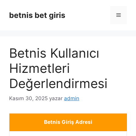
İçeriğe
atla
betnis bet giris
Menü
Betnis Kullanıcı
Hizmetleri
Değerlendirmesi
Kasım 30, 2025
yazar
admin
Betnis Giriş Adresi