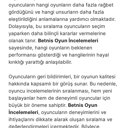
oyuncuların hangi oyunların daha fazla rağbet
gördüğünü ve hangi unsurların daha fazla
eleştirildiğini anlamalarına yardımcı olmaktadır.
Dolayısıyla, bu sıralama oyuncuların seçim
yaparken daha bilinçli kararlar vermelerine
olanak tanır.
Betnis Oyun İncelemeleri
sayesinde, hangi oyunların beklenen
performansı gösterdiği ve hangilerinin hayal
kırıklığı yarattığı anlaşılabilir.
Oyuncuların geri bildirimleri, bir oyunun kalitesi
hakkında kapsamlı bir görüş sunar. Bu nedenle,
oyuncu incelemelerinin sıralanması, hem yeni
başlayanlar hem de deneyimli oyuncular için
büyük bir öneme sahiptir.
Betnis Oyun
İncelemeleri
, oyuncuların deneyimlerini ve
ihtiyaçlarını dikkate alarak oluşan sıralama ve
değerlendirmeleri içermektedir. Böylece,