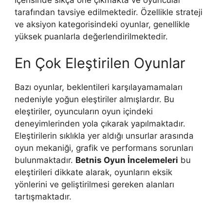
tarafından tavsiye edilmektedir. Özellikle strateji
ve aksiyon kategorisindeki oyunlar, genellikle
yüksek puanlarla değerlendirilmektedir.
En Çok Eleştirilen Oyunlar
Bazı oyunlar, beklentileri karşılayamamaları
nedeniyle yoğun eleştiriler almışlardır. Bu
eleştiriler, oyuncuların oyun içindeki
deneyimlerinden yola çıkarak yapılmaktadır.
Eleştirilerin sıklıkla yer aldığı unsurlar arasında
oyun mekaniği, grafik ve performans sorunları
bulunmaktadır.
Betnis Oyun İncelemeleri
bu
eleştirileri dikkate alarak, oyunların eksik
yönlerini ve geliştirilmesi gereken alanları
tartışmaktadır.