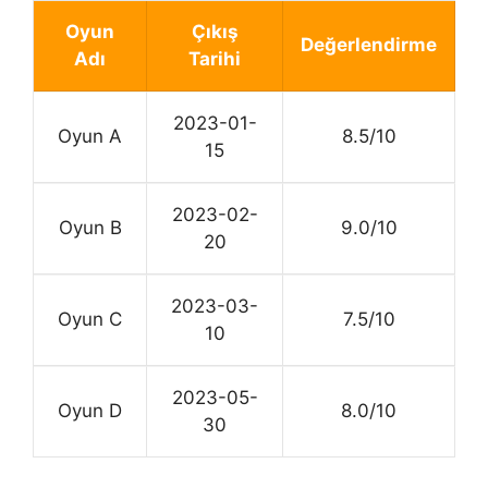
Oyun
Çıkış
Değerlendirme
Adı
Tarihi
2023-01-
Oyun A
8.5/10
15
2023-02-
Oyun B
9.0/10
20
2023-03-
Oyun C
7.5/10
10
2023-05-
Oyun D
8.0/10
30