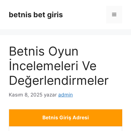
İçeriğe
atla
betnis bet giris
Menü
Betnis Oyun
İncelemeleri Ve
Değerlendirmeler
Kasım 8, 2025
yazar
admin
Betnis Giriş Adresi