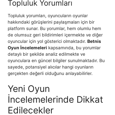
Topluluk Yorumları
Topluluk yorumları, oyuncuların oyunlar
hakkındaki görüşlerini paylaşmaları için bir
platform sunar. Bu yorumlar, hem olumlu hem
de olumsuz geri bildirimleri içermekte ve diğer
oyuncular için yol gösterici olmaktadır.
Betnis
Oyun İncelemeleri
kapsamında, bu yorumlar
detaylı bir şekilde analiz edilmekte ve
oyunculara en güncel bilgiler sunulmaktadır. Bu
sayede, potansiyel alıcılar hangi oyunların
gerçekten değerli olduğunu anlayabilirler.
Yeni Oyun
İncelemelerinde Dikkat
Edilecekler