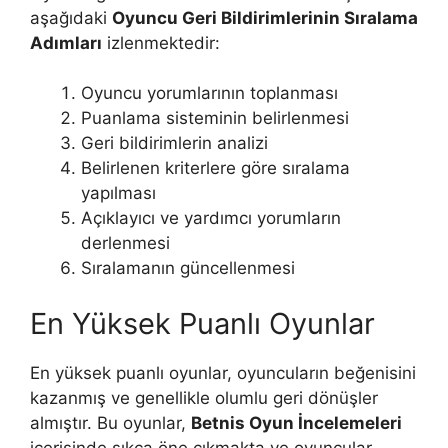
aşağıdaki
Oyuncu Geri Bildirimlerinin Sıralama
Adımları
izlenmektedir:
Oyuncu yorumlarının toplanması
Puanlama sisteminin belirlenmesi
Geri bildirimlerin analizi
Belirlenen kriterlere göre sıralama
yapılması
Açıklayıcı ve yardımcı yorumların
derlenmesi
Sıralamanın güncellenmesi
En Yüksek Puanlı Oyunlar
En yüksek puanlı oyunlar, oyuncuların beğenisini
kazanmış ve genellikle olumlu geri dönüşler
almıştır. Bu oyunlar,
Betnis Oyun İncelemeleri
içerisinde sıkça öne çıkmakta ve oyuncular