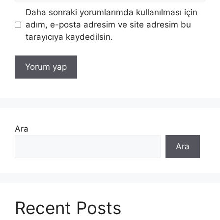
Daha sonraki yorumlarımda kullanılması için
adım, e-posta adresim ve site adresim bu
tarayıcıya kaydedilsin.
Ara
Ara
Recent Posts