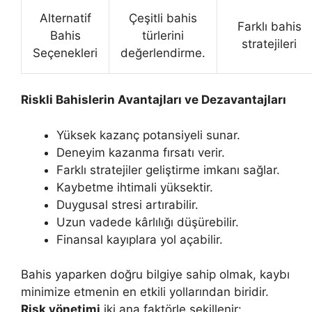
Alternatif
Çeşitli bahis
Farklı bahis
Bahis
türlerini
stratejileri
Seçenekleri
değerlendirme.
Riskli Bahislerin Avantajları ve Dezavantajları
Yüksek kazanç potansiyeli sunar.
Deneyim kazanma fırsatı verir.
Farklı stratejiler geliştirme imkanı sağlar.
Kaybetme ihtimali yüksektir.
Duygusal stresi artırabilir.
Uzun vadede kârlılığı düşürebilir.
Finansal kayıplara yol açabilir.
Bahis yaparken doğru bilgiye sahip olmak, kaybı
minimize etmenin en etkili yollarından biridir.
Risk yönetimi
iki ana faktörle şekillenir: