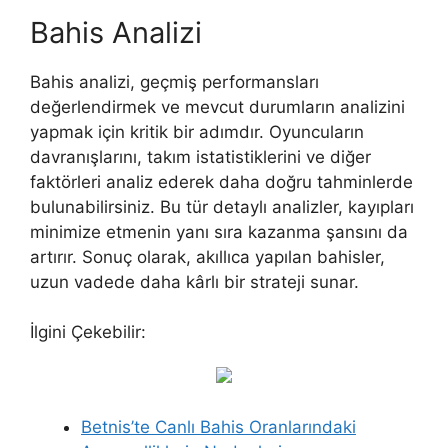
Bahis Analizi
Bahis analizi, geçmiş performansları
değerlendirmek ve mevcut durumların analizini
yapmak için kritik bir adımdır. Oyuncuların
davranışlarını, takım istatistiklerini ve diğer
faktörleri analiz ederek daha doğru tahminlerde
bulunabilirsiniz. Bu tür detaylı analizler, kayıpları
minimize etmenin yanı sıra kazanma şansını da
artırır. Sonuç olarak, akıllıca yapılan bahisler,
uzun vadede daha kârlı bir strateji sunar.
İlgini Çekebilir:
Betnis’te Canlı Bahis Oranlarındaki