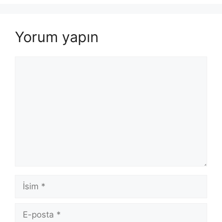
Yorum yapın
Yorum
İsim
E-
posta