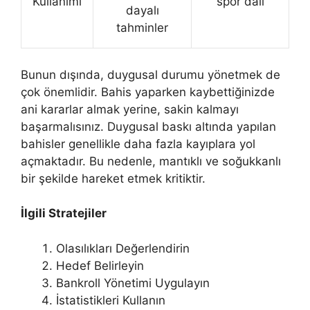
Kullanımı
spor dalı
dayalı
tahminler
Bunun dışında, duygusal durumu yönetmek de
çok önemlidir. Bahis yaparken kaybettiğinizde
ani kararlar almak yerine, sakin kalmayı
başarmalısınız. Duygusal baskı altında yapılan
bahisler genellikle daha fazla kayıplara yol
açmaktadır. Bu nedenle, mantıklı ve soğukkanlı
bir şekilde hareket etmek kritiktir.
İlgili Stratejiler
Olasılıkları Değerlendirin
Hedef Belirleyin
Bankroll Yönetimi Uygulayın
İstatistikleri Kullanın