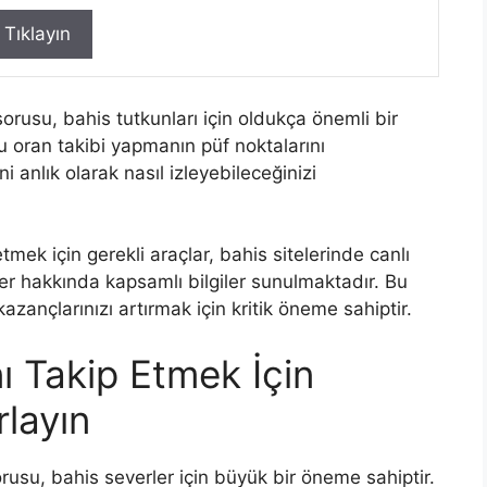
Tıklayın
sorusu, bahis tutkunları için oldukça önemli bir
u oran takibi yapmanın püf noktalarını
i anlık olarak nasıl izleyebileceğinizi
tmek için gerekli araçlar, bahis sitelerinde canlı
iler hakkında kapsamlı bilgiler sunulmaktadır. Bu
kazançlarınızı artırmak için kritik öneme sahiptir.
nı Takip Etmek İçin
rlayın
sorusu, bahis severler için büyük bir öneme sahiptir.