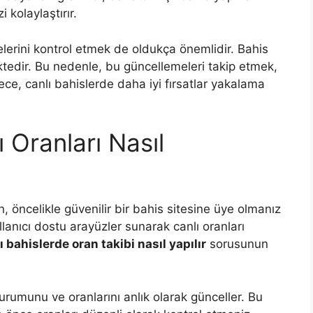
 kolaylaştırır.
elerini kontrol etmek de oldukça önemlidir. Bahis
ektedir. Bu nedenle, bu güncellemeleri takip etmek,
ece, canlı bahislerde daha iyi fırsatlar yakalama
 Oranları Nasıl
, öncelikle güvenilir bir bahis sitesine üye olmanız
llanıcı dostu arayüzler sunarak canlı oranları
ı bahislerde oran takibi nasıl yapılır
sorusunun
durumunu ve oranlarını anlık olarak günceller. Bu