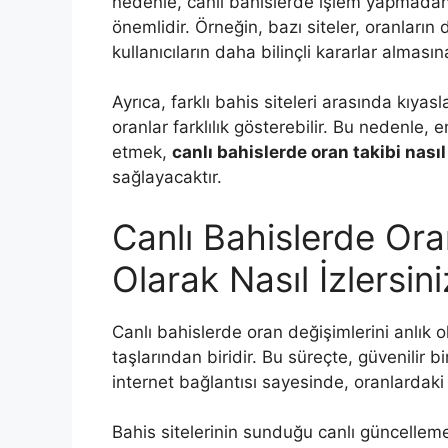
nedenle, canlı bahislerde işlem yapmadan 
önemlidir. Örneğin, bazı siteler, oranların
kullanıcıların daha bilinçli kararlar almasın
Ayrıca, farklı bahis siteleri arasında kıy
oranlar farklılık gösterebilir. Bu nedenle, e
etmek,
canlı bahislerde oran takibi nasıl 
sağlayacaktır.
Canlı Bahislerde Ora
Olarak Nasıl İzlersin
Canlı bahislerde oran değişimlerini anlık 
taşlarından biridir. Bu süreçte, güvenilir 
internet bağlantısı sayesinde, oranlardaki de
Bahis sitelerinin sunduğu canlı güncellemel