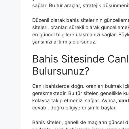
sağlar. Bu tür araçlar, stratejik düşünmenizi
Düzenli olarak bahis sitelerinin güncellem
siteleri, oranları sürekli olarak güncellem
en güncel bilgilere ulaşmanızı sağlar. Böyl
şansınızı artırmış olursunuz.
Bahis Sitesinde Canlı
Bulursunuz?
Canlı bahislerde doğru oranları bulmak için
gerekmektedir. Bu tür siteler, genellikle ku
kolayca takip etmenizi sağlar. Ayrıca,
canl
cevabı, doğru bilgiye erişimle başlar.
Bahis siteleri, genellikle maçların güncel 