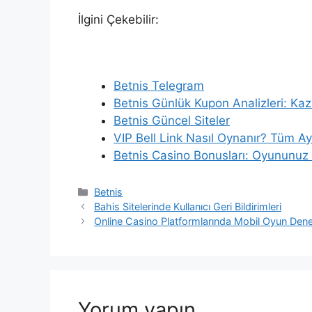
İlgini Çekebilir:
Betnis Telegram
Betnis Günlük Kupon Analizleri: Ka
Betnis Güncel Siteler
VIP Bell Link Nasıl Oynanır? Tüm Ayrı
Betnis Casino Bonusları: Oyununuz i
Kategoriler
Betnis
Bahis Sitelerinde Kullanıcı Geri Bildirimleri
Online Casino Platformlarında Mobil Oyun Den
Yorum yapın