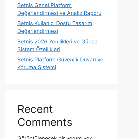
Betnis Genel Platform
Değerlendirmesi ve Analiz Raporu
Betnis Kullanıcı Dostu Tasarım
Değerlendirmesi
Betnis 2026 Yenilikleri ve Güncel
Sistem Özellikleri
Betnis Platform Güvenlik Duvarı ve
Koruma Sistemi
Recent
Comments
Görüntülenecek bir yorum yok.