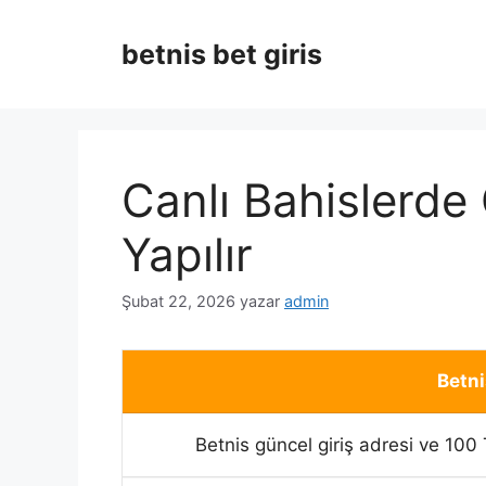
İçeriğe
atla
betnis bet giris
Canlı Bahislerde 
Yapılır
Şubat 22, 2026
yazar
admin
Betni
Betnis güncel giriş adresi ve 1