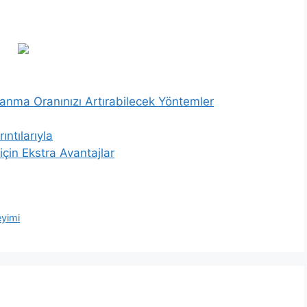
zanma Oranınızı Artırabilecek Yöntemler
ntılarıyla
çin Ekstra Avantajlar
eyimi