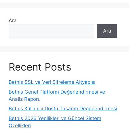
Ara
Ara
Recent Posts
Betnis SSL ve Veri Şifreleme Altyapısı
Betnis Genel Platform Değerlendirmesi ve
Analiz Raporu
Betnis Kullanıcı Dostu Tasarım Değerlendirmesi
Betnis 2026 Yenilikleri ve Güncel Sistem
Özellikleri