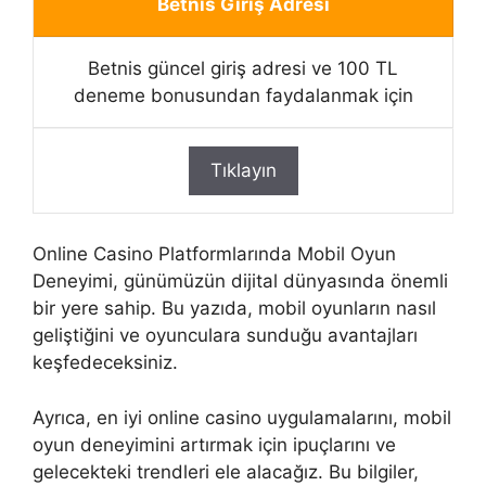
Betnis Giriş Adresi
Betnis güncel giriş adresi ve 100 TL
deneme bonusundan faydalanmak için
Tıklayın
Online Casino Platformlarında Mobil Oyun
Deneyimi, günümüzün dijital dünyasında önemli
bir yere sahip. Bu yazıda, mobil oyunların nasıl
geliştiğini ve oyunculara sunduğu avantajları
keşfedeceksiniz.
Ayrıca, en iyi online casino uygulamalarını, mobil
oyun deneyimini artırmak için ipuçlarını ve
gelecekteki trendleri ele alacağız. Bu bilgiler,