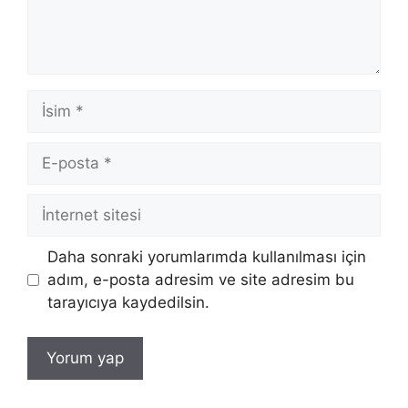
İsim
E-
posta
İnternet
sitesi
Daha sonraki yorumlarımda kullanılması için
adım, e-posta adresim ve site adresim bu
tarayıcıya kaydedilsin.