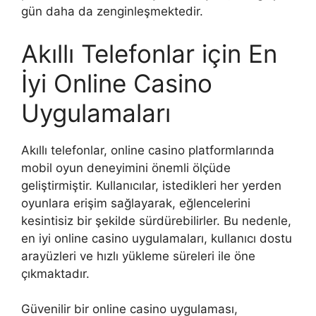
gün daha da zenginleşmektedir.
Akıllı Telefonlar için En
İyi Online Casino
Uygulamaları
Akıllı telefonlar, online casino platformlarında
mobil oyun deneyimini önemli ölçüde
geliştirmiştir. Kullanıcılar, istedikleri her yerden
oyunlara erişim sağlayarak, eğlencelerini
kesintisiz bir şekilde sürdürebilirler. Bu nedenle,
en iyi online casino uygulamaları, kullanıcı dostu
arayüzleri ve hızlı yükleme süreleri ile öne
çıkmaktadır.
Güvenilir bir online casino uygulaması,