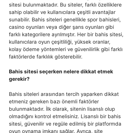
sitesi bulunmaktadır. Bu siteler, farklı özelliklere
sahip olabilir ve kullanıcılara çeşitli avantajlar
sunabilir. Bahis siteleri genellikle spor bahisleri,
casino oyunları veya diğer şans oyunları gibi
farklı kategorilere ayrılmıştır. Her bir bahis sitesi,
kullanıcılara oyun çeşitliliği, yüksek oranlar,
kolay ödeme yöntemleri ve güvenilirlik gibi farklı
faktörlerde farklılık gösterebilir.
Bahis sitesi seçerken nelere dikkat etmek
gerekir?
Bahis siteleri arasından tercih yaparken dikkat
etmeniz gereken bazı önemli faktörler
bulunmaktadır. İlk olarak, sitenin lisanslı olup
olmadığını kontrol etmelisiniz. Lisanslı bir bahis
sitesi, güvenilir ve regüle edilmiş bir platformda
oyun oynama imkanı sağlar. Ayrıca, site