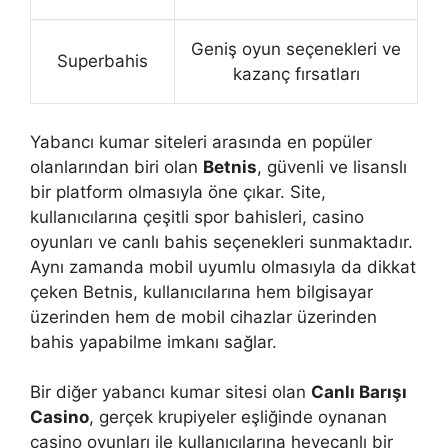
Geniş oyun seçenekleri ve
Superbahis
kazanç fırsatları
Yabancı kumar siteleri arasında en popüler
olanlarından biri olan
Betnis
, güvenli ve lisanslı
bir platform olmasıyla öne çıkar. Site,
kullanıcılarına çeşitli spor bahisleri, casino
oyunları ve canlı bahis seçenekleri sunmaktadır.
Aynı zamanda mobil uyumlu olmasıyla da dikkat
çeken Betnis, kullanıcılarına hem bilgisayar
üzerinden hem de mobil cihazlar üzerinden
bahis yapabilme imkanı sağlar.
Bir diğer yabancı kumar sitesi olan
Canlı Barışı
Casino
, gerçek krupiyeler eşliğinde oynanan
casino oyunları ile kullanıcılarına heyecanlı bir