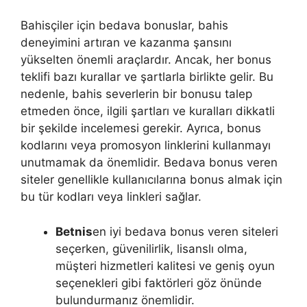
Bahisçiler için bedava bonuslar, bahis
deneyimini artıran ve kazanma şansını
yükselten önemli araçlardır. Ancak, her bonus
teklifi bazı kurallar ve şartlarla birlikte gelir. Bu
nedenle, bahis severlerin bir bonusu talep
etmeden önce, ilgili şartları ve kuralları dikkatli
bir şekilde incelemesi gerekir. Ayrıca, bonus
kodlarını veya promosyon linklerini kullanmayı
unutmamak da önemlidir. Bedava bonus veren
siteler genellikle kullanıcılarına bonus almak için
bu tür kodları veya linkleri sağlar.
Betnis
en iyi bedava bonus veren siteleri
seçerken, güvenilirlik, lisanslı olma,
müşteri hizmetleri kalitesi ve geniş oyun
seçenekleri gibi faktörleri göz önünde
bulundurmanız önemlidir.