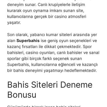
deneyim sunar. Canlı krupiyelerle iletişim
kurarak oyun oynama imkanı sunan site,
kullanıcılarına gerçek bir casino atmosferi
yaşatır.
Son olarak, yabancı kumar siteleri arasında yer
alan
Superbahis
ise geniş oyun seçenekleri ve
kazanç fırsatları ile dikkat çekmektedir. Spor
bahisleri, casino oyunları, canlı bahisler ve sanal
sporlar gibi birçok farklı seçenek sunan
Superbahis, kullanıcılarına eğlenceli ve kazançlı
bir bahis deneyimi yaşatmayı hedeflemektedir.
Bahis Siteleri Deneme
Bonusu