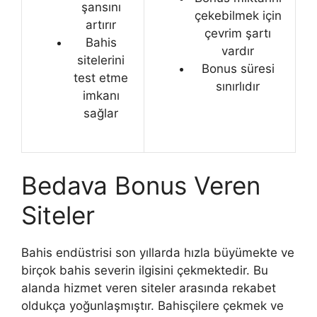
şansını
çekebilmek için
artırır
çevrim şartı
Bahis
vardır
sitelerini
Bonus süresi
test etme
sınırlıdır
imkanı
sağlar
Bedava Bonus Veren
Siteler
Bahis endüstrisi son yıllarda hızla büyümekte ve
birçok bahis severin ilgisini çekmektedir. Bu
alanda hizmet veren siteler arasında rekabet
oldukça yoğunlaşmıştır. Bahisçilere çekmek ve