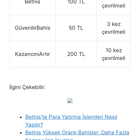
Betnis
100 TL
çevrilmeli
3 kez
GüvenilirBahis
50 TL
çevrilmeli
10 kez
KazancınıArtır
200 TL
çevrilmeli
İlgini Çekebilir:
Betnis'te Para Yatırma İşlemleri Nasıl
Yapılır?
Betnis Yüksek Oranlı Bahisler: Daha Fazla