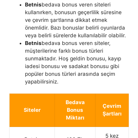
Betnis
bedava bonus veren siteleri
kullanırken, bonusun geçerlilik süresine
ve çevrim şartlarına dikkat etmek
önemlidir. Bazı bonuslar belirli oyunlarda
veya belirli sürelerde kullanılabilir olabilir.
Betnis
bedava bonus veren siteler,
müşterilerine farklı bonus türleri
sunmaktadır. Hoş geldin bonusu, kayıp
iadesi bonusu ve sadakat bonusu gibi
popüler bonus türleri arasında seçim
yapabilirsiniz.
Bedava
Çevrim
Siteler
Bonus
Şartları
Miktarı
5 kez