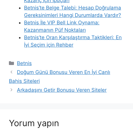
Kazanç İçin İpuçları
Betnis’te Belge Talebi: Hesap Doğrulama
Gereksinimleri Hangi Durumlarda Vardır?
Betnis İle VIP Bell Link Oynama:
Kazanmanın Püf Noktaları
Betnis’te Oran Karşılaştırma Taktikleri: En
İyi Seçim için Rehber
Kategoriler
Betnis
Doğum Günü Bonusu Veren En İyi Canlı
Bahis Siteleri
Arkadaşını Getir Bonusu Veren Siteler
Yorum yapın