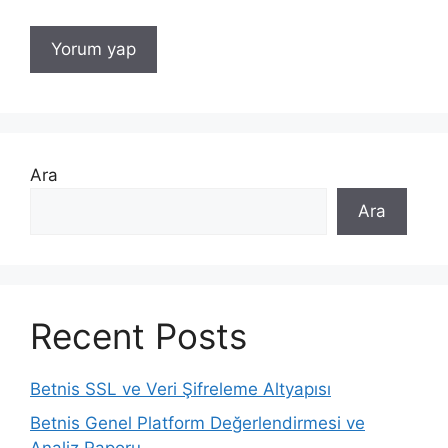
Ara
Ara
Recent Posts
Betnis SSL ve Veri Şifreleme Altyapısı
Betnis Genel Platform Değerlendirmesi ve
Analiz Raporu