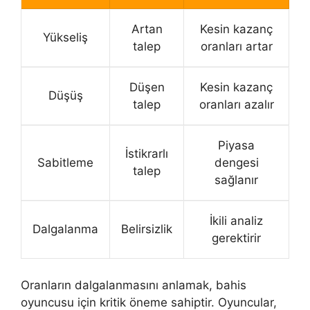
Artan
Kesin kazanç
Yükseliş
talep
oranları artar
Düşen
Kesin kazanç
Düşüş
talep
oranları azalır
Piyasa
İstikrarlı
Sabitleme
dengesi
talep
sağlanır
İkili analiz
Dalgalanma
Belirsizlik
gerektirir
Oranların dalgalanmasını anlamak, bahis
oyuncusu için kritik öneme sahiptir. Oyuncular,