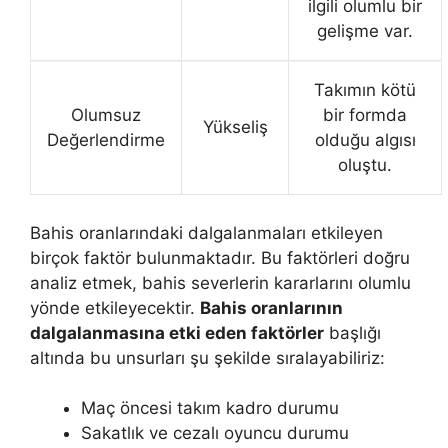
ilgili olumlu bir
gelişme var.
Takımın kötü
Olumsuz
bir formda
Yükseliş
Değerlendirme
olduğu algısı
oluştu.
Bahis oranlarındaki dalgalanmaları etkileyen
birçok faktör bulunmaktadır. Bu faktörleri doğru
analiz etmek, bahis severlerin kararlarını olumlu
yönde etkileyecektir.
Bahis oranlarının
dalgalanmasına etki eden faktörler
başlığı
altında bu unsurları şu şekilde sıralayabiliriz:
Maç öncesi takım kadro durumu
Sakatlık ve cezalı oyuncu durumu