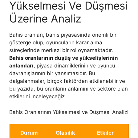
Yükselmesi Ve Düşmesi
Üzerine Analiz
Bahis oranları, bahis piyasasında önemli bir
gösterge olup, oyuncuların karar alma
süreçlerinde merkezi bir rol oynamaktadır.
Bahis oranlarının düşüş ve yükselişlerinin
anlamları
, piyasa dinamiklerinin ve oyuncu
davranışlarının bir yansımasıdır. Bu
dalgalanmalar, birçok faktörden etkilenebilir ve
bu yazıda, bu oranların anlamını ve sektöre olan
etkilerini inceleyeceğiz.
Bahis Oranlarının Yükselmesi ve Düşmesi Analizi
Durum
Olasılık
Etkiler