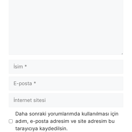
İsim
E-
posta
İnternet
sitesi
Daha sonraki yorumlarımda kullanılması için
adım, e-posta adresim ve site adresim bu
tarayıcıya kaydedilsin.