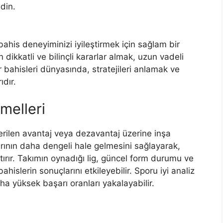
din.
ahis deneyiminizi iyileştirmek için sağlam bir
dikkatli ve bilinçli kararlar almak, uzun vadeli
or bahisleri dünyasında, stratejileri anlamak ve
dır.
melleri
erilen avantaj veya dezavantaj üzerine inşa
arının daha dengeli hale gelmesini sağlayarak,
tırır. Takımın oynadığı lig, güncel form durumu ve
ahislerin sonuçlarını etkileyebilir. Sporu iyi analiz
a yüksek başarı oranları yakalayabilir.