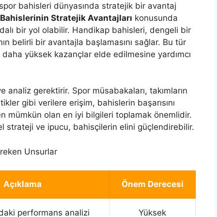
por bahisleri dünyasında stratejik bir avantaj
Bahislerinin Stratejik Avantajları
konusunda
dalı bir yol olabilir. Handikap bahisleri, dengeli bir
n belirli bir avantajla başlamasını sağlar. Bu tür
inde daha yüksek kazançlar elde edilmesine yardımcı
 ve analiz gerektirir. Spor müsabakaları, takımların
tikler gibi verilere erişim, bahislerin başarısını
n mümkün olan en iyi bilgileri toplamak önemlidir.
trateji ve ipucu, bahisçilerin elini güçlendirebilir.
ereken Unsurlar
Açıklama
Önem Derecesi
aki performans analizi
Yüksek