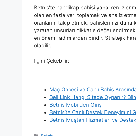
Betnis’te handikap bahisi yaparken izlen
olan en fazla veri toplamak ve analiz etm
oranlarını takip etmek, bahislerinizi daha k
yaratan unsurları dikkatle değerlendirmek
en önemli adımlardan biridir. Stratejik h
olabilir.
İlgini Çekebilir:
Maç Öncesi ve Canlı Bahis Arasında
Bell Link Hangi Sitede Oynanır? Bi
Betnis Mobilden Giriş
Betnis’te Canlı Destek Deneyimini Ge
Betnis Müşteri Hizmetleri ve Destek
Kategoriler
Betnis