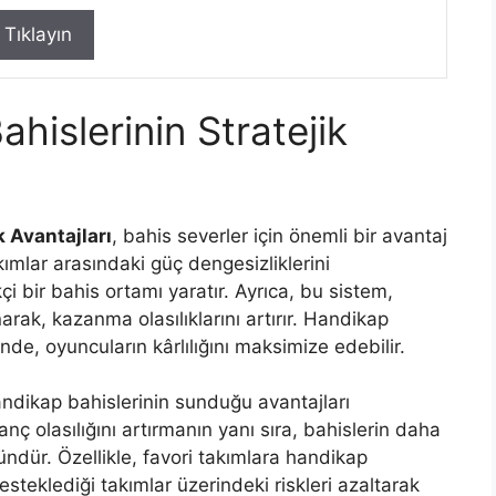
Tıklayın
hislerinin Stratejik
k Avantajları
, bahis severler için önemli bir avantaj
kımlar arasındaki güç dengesizliklerini
i bir bahis ortamı yaratır. Ayrıca, bu sistem,
ak, kazanma olasılıklarını artırır. Handikap
iğinde, oyuncuların kârlılığını maksimize edebilir.
handikap bahislerinin sunduğu avantajları
ç olasılığını artırmanın yanı sıra, bahislerin daha
dür. Özellikle, favori takımlara handikap
steklediği takımlar üzerindeki riskleri azaltarak