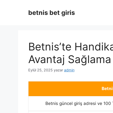
İçeriğe
atla
betnis bet giris
Betnis’te Handika
Avantaj Sağlama
Eylül 25, 2025
yazar
admin
Betni
Betnis güncel giriş adresi ve 1